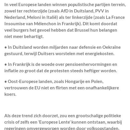
In veel Europese landen winnen populistische partijen terrein,
zowel ter
rechterzijde (zoals AfD in Duitsland, PVV in
Nederland, Meloni in Italië)
als ter
linkerzijde (zoals La France
Insoumise van Mélenchon in Frankrijk).
Dit komt doordat
veel burgers het gevoel hebben dat
Brussel hun belangen
niet meer behartigt.
• In Duitsland worden
miljarden naar defensie en Oekraïne
gestuurd
, terwijl Duitsers worstelen met energiekosten.
• In Frankrijk is de woede over
pensioenhervormingen en
inflatie
zo groot dat de protesten steeds heftiger worden.
• Oost-Europese landen, zoals Hongarije en Polen,
vertrouwen de EU niet
en flirten met een onafhankelijkere
koers.
Als deze trend zich doorzet, zou een
grootschalige politieke
crisis
of zelfs een
‘Europese Lente’
kunnen ontstaan, waarbij
regeringen omvergeworpen worden door volksopstanden.