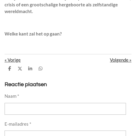
crisis of een grootschalige hergeboorte als zelfstandige
wereldmacht.
Welke kant zal het op gaan?
«
Vorige
Volgende
»
D
D
S
D
e
e
h
e
l
e
a
l
e
l
r
e
Reactie plaatsen
n
e
n
Naam *
E-mailadres *