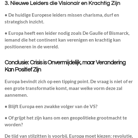
3.
Nieuwe Leiders die Visionair en Krachtig Zijn
• De huidige Europese leiders missen
charisma, durf en
strategisch inzicht
.
• Europa heeft een leider nodig zoals De Gaulle of Bismarck,
iemand die het continent
kan verenigen en krachtig kan
positioneren
in de wereld.
Conclusie: Crisis is Onvermijdelijk, maar Verandering
Kan Positief Zijn
Europa bevindt zich op een
tipping point
. De vraag is niet
of
er
een grote transformatie komt, maar
welke vorm deze zal
aannemen
.
•
Blijft Europa een zwakke volger van de VS?
•
Of grijpt het zijn kans om een geopolitieke grootmacht te
worden?
De tijd van stilzitten is voorbij. Europa moet
kiezen
: revolutie,