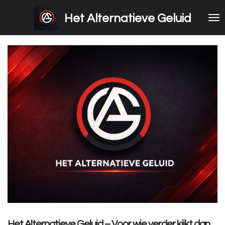
Ga
Het Alternatieve Geluid
direct
naar
de
hoofdinhoud
Het Alternatieve Geluid – Voor wie verder kijkt dan