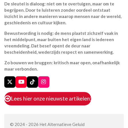
De sleutel is dialoog: niet om te overtuigen, maar om te
begrijpen. Door te luisteren zonder oordeel ontstaat
inzicht in andere manieren waarop mensen naar de wereld,
geschiedenis en cultuur kijken.
Bewustwording is nodig: de mens plaatst zichzelf vaak in
het middelpunt, maar buiten het eigen land is iedereen
vreemdeling. Dat besef opent de deur naar
bescheidenheid, wederzijds respect en samenwerking.
Zo bouwen we bruggen: kritisch maar open, onafhankelijk
maar verbonden.
X
Y
T
I
o
i
n
u
k
s
Lees hier onze nieuwste artikelen:
T
T
t
u
o
a
b
k
g
e
r
a
© 2024 - 2026 Het Alternatieve Geluid
m