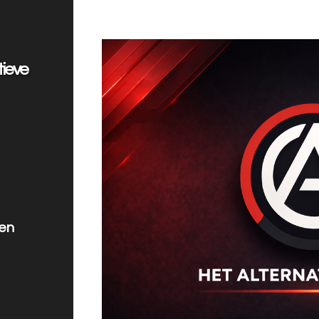
tieve
len