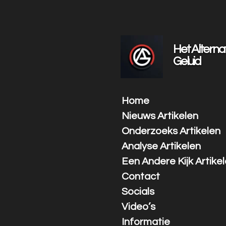
Ga
direct
naar
de
Het Alterna
hoofdinhoud
Geluid
Home
Nieuws Artikelen
Onderzoeks Artikelen
Analyse Artikelen
Een Andere Kijk Artike
Contact
Socials
Video’s
Informatie