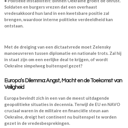
•
Politieke instabiliteit:
Binnen Oekraïne groeit de onrust.
Soldaten en burgers vrezen dat een overhaast
vredesakkoord hun land in een kwetsbare positie zal
brengen, waardoor interne politieke verdeeldheid kan
ontstaan.
Met de dreiging van een dictaatvrede moet Zelensky
manoeuvreren tussen diplomatie en nationale trots.
Zal hij
in staat zijn om een eerlijke deal te krijgen, of wordt
Oekraïne simpelweg buitenspel gezet?
Europa’s Dilemma: Angst, Macht en de Toekomst van
Veiligheid
Europa bevindt zich in een van de meest uitdagende
geopolitieke situaties in decennia. Terwijl de EU en NAVO
cruciaal waren in de militaire en financiële steun aan
Oekraïne, dreigt het continent nu
buitenspel te worden
gezet in de vredesbesprekingen
.