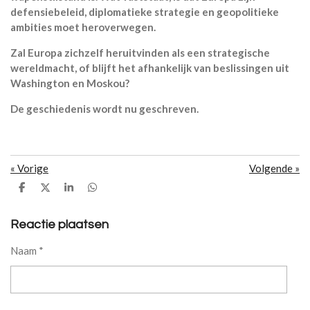
defensiebeleid, diplomatieke strategie en geopolitieke
ambities moet heroverwegen
.
Zal Europa zichzelf heruitvinden als een strategische
wereldmacht, of blijft het afhankelijk van beslissingen uit
Washington en Moskou?
De geschiedenis wordt nu geschreven.
«
Vorige
Volgende
»
D
D
S
D
e
e
h
e
l
e
a
l
e
l
r
e
Reactie plaatsen
n
e
n
Naam *