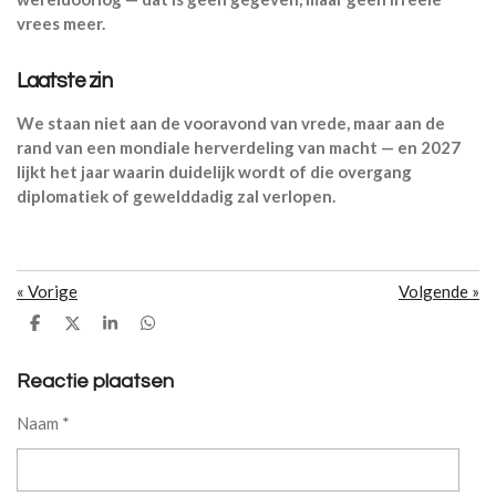
vrees meer.
Laatste zin
We staan niet aan de vooravond van vrede, maar aan de
rand van een mondiale herverdeling van macht — en 2027
lijkt het jaar waarin duidelijk wordt of die overgang
diplomatiek of gewelddadig zal verlopen.
«
Vorige
Volgende
»
D
D
S
D
e
e
h
e
l
e
a
l
e
l
r
e
Reactie plaatsen
n
e
n
Naam *