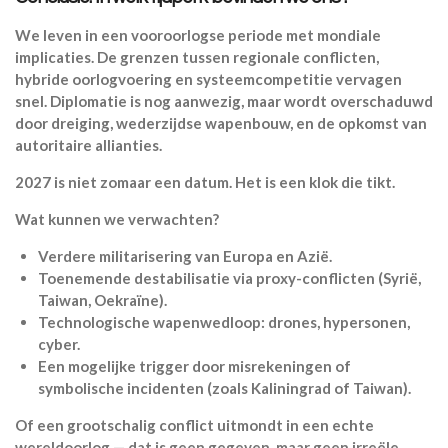
We leven in een vooroorlogse periode met mondiale
implicaties. De grenzen tussen regionale conflicten,
hybride oorlogvoering en systeemcompetitie vervagen
snel. Diplomatie is nog aanwezig, maar wordt overschaduwd
door dreiging, wederzijdse wapenbouw, en de opkomst van
autoritaire allianties.
2027 is niet zomaar een datum. Het is een klok die tikt.
Wat kunnen we verwachten?
Verdere militarisering van Europa en Azië.
Toenemende destabilisatie via proxy-conflicten (Syrië,
Taiwan, Oekraïne).
Technologische wapenwedloop: drones, hypersonen,
cyber.
Een mogelijke trigger door misrekeningen of
symbolische incidenten (zoals Kaliningrad of Taiwan).
Of een grootschalig conflict uitmondt in een echte
wereldoorlog — dat is geen gegeven, maar geen irreële