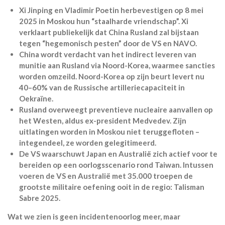
Xi Jinping en Vladimir Poetin herbevestigen op 8 mei
2025 in Moskou hun “staalharde vriendschap”. Xi
verklaart publiekelijk dat China Rusland zal bijstaan
tegen “hegemonisch pesten” door de VS en NAVO.
China wordt verdacht van het indirect leveren van
munitie aan Rusland via Noord-Korea, waarmee sancties
worden omzeild. Noord-Korea op zijn beurt levert nu
40–60% van de Russische artilleriecapaciteit in
Oekraïne.
Rusland overweegt preventieve nucleaire aanvallen op
het Westen, aldus ex-president Medvedev. Zijn
uitlatingen worden in Moskou niet teruggefloten –
integendeel, ze worden gelegitimeerd.
De VS waarschuwt Japan en Australië zich actief voor te
bereiden op een oorlogsscenario rond Taiwan. Intussen
voeren de VS en Australië met 35.000 troepen de
grootste militaire oefening ooit in de regio: Talisman
Sabre 2025.
Wat we zien is geen incidentenoorlog meer, maar