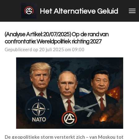
Ga
Het Alternatieve Geluid
direct
naar
de
hoofdinhoud
(Analyse Artikel: 20/07/2025) Op de rand van
confrontatie: Wereldpolitiek richting 2027
Gepubliceerd op 20 juli 2025 om 09:00
De geopolitieke storm versterkt zich – van Moskou tot