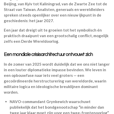
Beijing, van Kyiv tot Kaliningrad, van de Zwarte Zee tot de
Straat van Taiwan. Analisten, generaals en wereldleiders
spreken steeds openlijker over een nieuw ijkpunt in de
geschiedenis: het jaar
2027.
Een jaar dat dreigt uit te groeien tot het symbolisch én
praktisch draaipunt van een grootschalig conflict, mogelijk
zelfs een Derde Wereldoorlog.
Een mondiale crisisarchitectuur ontvouwt zich
In de zomer van 2025 wordt duidelijk dat we ons niet langer
in een louter diplomatieke impasse bevinden. We leven in
een opbouwfase naar iets veel groters — een
gecoördineerde herstructurering van wereldorde, waarin
militaire logica en ideologische breuklijnen dominant
worden.
NAVO-commandant Grynkewich waarschuwt
publiekelijk dat het bondgenootschap “in minder dan
twee jaar klaar moet zijn voor een twee-frontenoorlog”