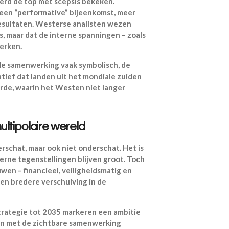
rd de top met scepsis bekeken.
een “performative” bijeenkomst, meer
esultaten. Westerse analisten wezen
s, maar dat de interne spanningen – zoals
perken.
is de samenwerking vaak symbolisch, de
atief dat landen uit het mondiale zuiden
orde, waarin het Westen niet langer
ltipolaire wereld
schat, maar ook niet onderschat. Het is
erne tegenstellingen blijven groot. Toch
uwen – financieel, veiligheidsmatig en
een bredere verschuiving in de
trategie tot 2035 markeren een ambitie
en met de zichtbare samenwerking