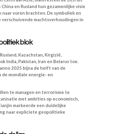
s China en Rusland hun gezamenlijke visie
k naar voren brachten. De symboliek en
de verschuivende machtsverhoudingen in
olitiek blok
Rusland, Kazachstan, Kirgizië,
k India, Pakistan, Iran en Belarus toe.
nno 2025 bijna de helft van de
n de mondiale energie- en
llen te managen en terrorisme te
rganisatie met ambities op economisch,
Tianjin markeerde een duidelijke
g naar expliciete geopolitieke