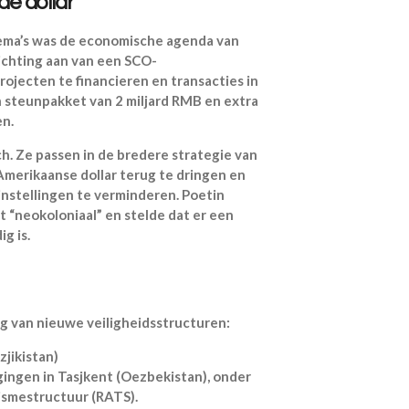
e dollar
hema’s was de economische agenda van
richting aan van een SCO-
rojecten te financieren en transacties in
 steunpakket van 2 miljard RMB en extra
en.
ch. Ze passen in de bredere strategie van
Amerikaanse dollar terug te dringen en
instellingen te verminderen. Poetin
 “neokoloniaal” en stelde dat er een
g is.
g van nieuwe veiligheidsstructuren:
jikistan)
ingen in Tasjkent (Oezbekistan), onder
ismestructuur (RATS).