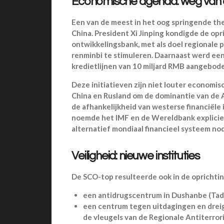
Economische agenda: weg van d
Een van de meest in het oog springende t
China. President Xi Jinping kondigde de op
ontwikkelingsbank, met als doel regionale p
renminbi te stimuleren. Daarnaast werd een
kredietlijnen van 10 miljard RMB aangebod
Deze initiatieven zijn niet louter economis
China en Rusland om de dominantie van de 
de afhankelijkheid van westerse financiële 
noemde het IMF en de Wereldbank expliciet
alternatief mondiaal financieel systeem nodi
Veiligheid: nieuwe instituties
De SCO-top resulteerde ook in de oprichtin
een antidrugscentrum in Dushanbe (Tadz
een centrum tegen uitdagingen en dreig
de vleugels van de Regionale Antiterror