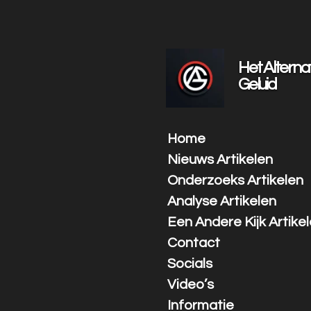
Ga
direct
naar
de
Het Alterna
hoofdinhoud
Geluid
Home
Nieuws Artikelen
Onderzoeks Artikelen
Analyse Artikelen
Een Andere Kijk Artike
Contact
Socials
Video’s
Informatie