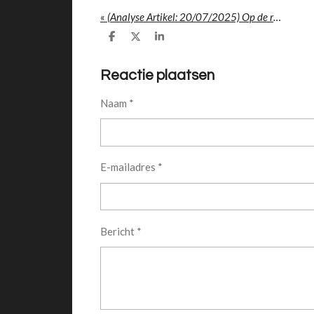
«
(Analyse Artikel: 20/07/2025) Op de rand van confrontatie: Wereldpolitiek richting 2027
D
D
S
e
e
h
l
e
a
e
l
r
Reactie plaatsen
n
e
Naam *
E-mailadres *
Bericht *