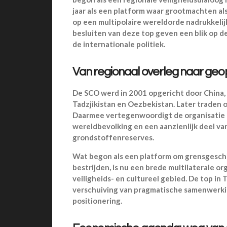
jaar als een platform waar grootmachten al
op een multipolaire wereldorde nadrukkelij
besluiten van deze top geven een blik op 
de internationale politiek.
Van regionaal overleg naar geop
De SCO werd in 2001 opgericht door China, 
Tadzjikistan en Oezbekistan. Later traden oo
Daarmee vertegenwoordigt de organisatie a
wereldbevolking en een aanzienlijk deel va
grondstoffenreserves.
Wat begon als een platform om grensgeschi
bestrijden, is nu een brede multilaterale o
veiligheids- en cultureel gebied. De top in 
verschuiving van pragmatische samenwerkin
positionering.