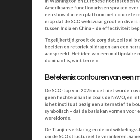
In Washington en Europese hoofdsteden we
Amerikaanse functionarissen spraken over 
een show dan een platform met concrete r
erop dat de SCO weliswaar groot en divers i
tussen India en China – de effectiviteit be
Tegelijkertijd groeit de zorg dat, zelfs al 
beelden en retoriek bijdragen aan een narr
aanspreekt. Het idee van een multipolaire 
dominant is, wint terrein.
Betekenis: contouren van een mu
De SCO-top van 2025 moet niet worden over
geen hechte alliantie zoals de NAVO, en int
is het instituut bezig een alternatief te bo
symbolisch – dat de basis kan vormen voor 
wereldorde.
De Tianjin-verklaring en de ontwikkelingss
om de SCO structureel te verankeren. Sam