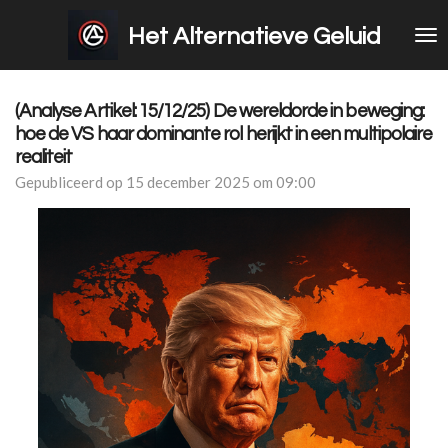
Ga
Het Alternatieve Geluid
direct
naar
de
hoofdinhoud
(Analyse Artikel: 15/12/25) De wereldorde in beweging:
hoe de VS haar dominante rol herijkt in een multipolaire
realiteit
Gepubliceerd op 15 december 2025 om 09:00