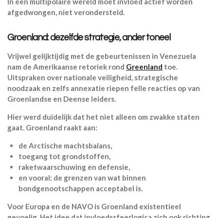
In een multipolaire wereld moet invloed actief worden
afgedwongen, niet verondersteld.
Groenland: dezelfde strategie, ander toneel
Vrijwel gelijktijdig met de gebeurtenissen in Venezuela
nam de Amerikaanse retoriek rond
Greenland
toe.
Uitspraken over nationale veiligheid, strategische
noodzaak en zelfs annexatie riepen felle reacties op van
Groenlandse en Deense leiders.
Hier werd duidelijk dat het niet alleen om zwakke staten
gaat. Groenland raakt aan:
de Arctische machtsbalans,
toegang tot grondstoffen,
raketwaarschuwing en defensie,
en vooral: de grenzen van wat binnen
bondgenootschappen acceptabel is.
Voor Europa en de NAVO is Groenland existentieel
gevoelig. Het idee dat invloedssfeerlogica zich ook richting