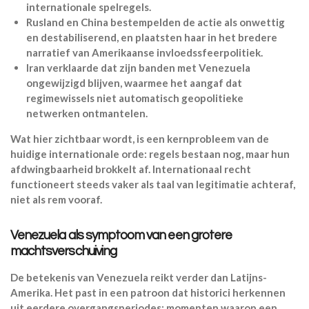
internationale spelregels.
Rusland en China bestempelden de actie als onwettig
en destabiliserend, en plaatsten haar in het bredere
narratief van Amerikaanse invloedssfeerpolitiek.
Iran verklaarde dat zijn banden met Venezuela
ongewijzigd blijven, waarmee het aangaf dat
regimewissels niet automatisch geopolitieke
netwerken ontmantelen.
Wat hier zichtbaar wordt, is een kernprobleem van de
huidige internationale orde: regels bestaan nog, maar hun
afdwingbaarheid brokkelt af. Internationaal recht
functioneert steeds vaker als taal van legitimatie achteraf,
niet als rem vooraf.
Venezuela als symptoom van een grotere
machtsverschuiving
De betekenis van Venezuela reikt verder dan Latijns-
Amerika. Het past in een patroon dat historici herkennen
uit eerdere overgangsperiodes: momenten waarop een