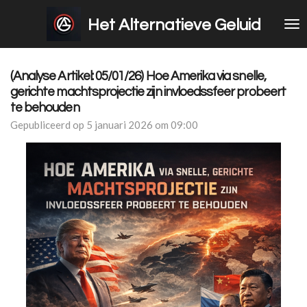
Ga
Het Alternatieve Geluid
direct
naar
de
hoofdinhoud
(Analyse Artikel: 05/01/26) Hoe Amerika via snelle,
gerichte machtsprojectie zijn invloedssfeer probeert
te behouden
Gepubliceerd op 5 januari 2026 om 09:00