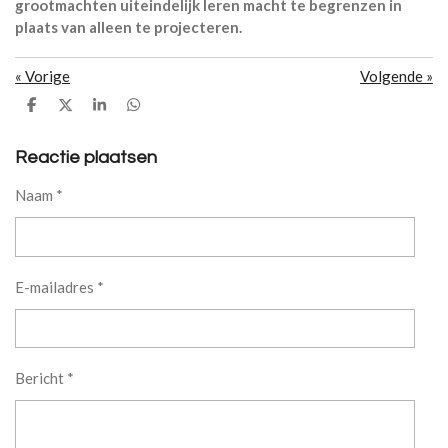
grootmachten uiteindelijk leren macht te begrenzen in
plaats van alleen te projecteren.
«
Vorige
Volgende
»
D
D
S
D
e
e
h
e
l
e
a
l
e
l
r
e
Reactie plaatsen
n
e
n
Naam *
E-mailadres *
Bericht *