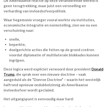
De Amerikaanse reactie op deze veranderende wereld is
geen terugtrekking, maar juist een versnelling en
verharding van invloedssfeerpolitiek.
Waar hegemonie vroeger vooral werkte via instituties,
economische integratie en normstelling, zien we nu een
verschuiving naar:
snelle,
beperkte,
doelgerichte acties die feiten op de grond creëren
voordat diplomatie of multilaterale blokkades kunnen
ingrijpen.
Deze logica werd expliciet verwoord door president
Donald
Trump
, die sprak over een nieuwe doctrine – vaak
aangeduid als de “Donroe Doctrine” – waarin het westelijk
halfrond opnieuw ondubbelzinnig als Amerikaanse
invloedssfeer wordt geclaimd.
Het uitgangspunt is eenvoudig maar hard: