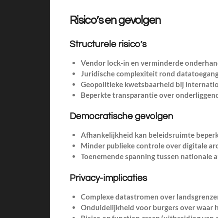
Risico’s en gevolgen
Structurele risico’s
Vendor lock-in en verminderde onderha
Juridische complexiteit rond datatoegan
Geopolitieke kwetsbaarheid bij internati
Beperkte transparantie over onderliggen
Democratische gevolgen
Afhankelijkheid kan beleidsruimte beper
Minder publieke controle over digitale ar
Toenemende spanning tussen nationale 
Privacy-implicaties
Complexe datastromen over landsgrenze
Onduidelijkheid voor burgers over waar hu
Risico op function creep (uitbreiding van