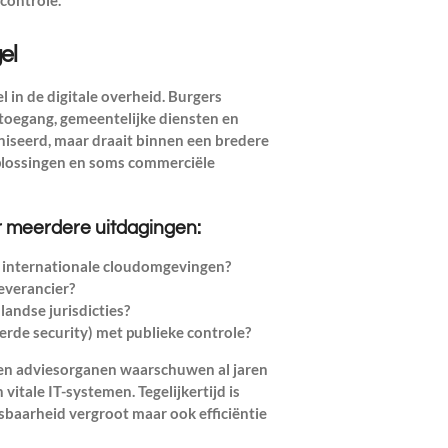
el
l in de digitale overheid. Burgers
gtoegang, gemeentelijke diensten en
niseerd, maar draait binnen een bredere
oplossingen en soms commerciële
r meerdere uitdagingen:
en internationale cloudomgevingen?
everancier?
andse jurisdicties?
erde security) met publieke controle?
en adviesorganen waarschuwen al jaren
vitale IT-systemen. Tegelijkertijd is
sbaarheid vergroot maar ook efficiëntie