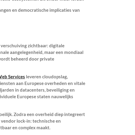
elangen en democratische implicaties van
 verschuiving zichtbaar: digitale
tionale aangelegenheid, maar een mondiaal
ordt beheerd door private
eb Services
leveren cloudopslag,
diensten aan Europese overheden en vitale
iljarden in datacenters, beveiliging en
dividuele Europese staten nauwelijks
lijk. Zodra een overheid diep integreert
vendor lock-in: technische en
ostbaar en complex maakt.