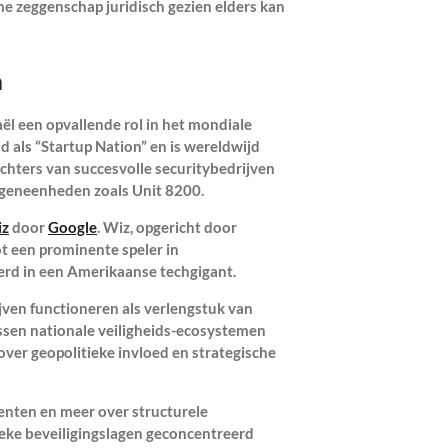
eme zeggenschap juridisch gezien elders kan
m
ël een opvallende rol in het mondiale
d als “Startup Nation” en is wereldwijd
chters van succesvolle securitybedrijven
ingeneenheden zoals Unit 8200.
iz
door
Google
. Wiz, opgericht door
t een prominente speler in
erd in een Amerikaanse techgigant.
rijven functioneren als verlengstuk van
ssen nationale veiligheids-ecosystemen
ver geopolitieke invloed en strategische
denten en meer over structurele
eke beveiligingslagen geconcentreerd