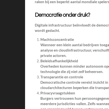
raken bij een beperkt aantal mondiale speler
Democratie onder druk?
Digitale infrastructuur beïnvloedt de democ
wordt gedacht.
Machtsconcentratie
Wanneer een klein aantal bedrijven toeg
analyse en cloudinfrastructuur, verschuif
private actoren.
Beleidsafhankelijkheid
Overheden kunnen minder autonoom opere
technologie die zij niet zelf beheersen.
Transparantie en controle
Democratische controle vereist inzicht in
cloudarchitecturen beperken die transpar
Privacyvraagstukken
Burgers vertrouwen hun persoonsgegeven
meerdere jurisdicties vallen. Zelfs wannee
een spanningsveld tussen vertrouwen en 