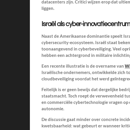
datacenters zijn. Critici wijzen erop dat ulti
liggen.
Israël als cyber-innovatiecentru
Naast de Amerikaanse dominantie speelt Isra
cybersecurity-ecosysteem. Israël staat beken
toonaangevend in cyberbeveiliging. Veel opri
hebben een achtergrond in militaire inlicht
Een recente illustratie is de overname van
W
Israëlische ondernemers, ontwikkelde zich to
cloudbeveiliging voordat het werd geïntegre
Feitelijk is er geen bewijs dat dergelijke bed
staatsmacht. Toch roept de verwevenheid tu
en commerciële cybertechnologie vragen op o
autonomie.
De discussie gaat minder over concrete inci
kwetsbaarheid: wat gebeurt er wanneer kriti