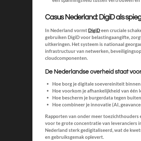
Casus Nederland: DigiD als spieg
In Nederland vormt
DigiD
een cruciale schake
gebruiken DigiD voor belastingaangifte, zor
uitkeringen. Het systeem is nationaal georga
infrastructuur van netwerken, beveiligings
cloudcomponenten.
De Nederlandse overheid staat voo
Hoe borg je digitale soevereiniteit binn
Hoe voorkom je afhankelijkheid van één l
Hoe bescherm je burgerdata tegen buitenl
Hoe combineer je innovatie (AI, geavance
Rapporten van onder meer toezichthouders 
voor te grote concentratie van leveranciers in 
Nederland sterk gedigitaliseerd, wat de kwet
en gebruiksgemak oplevert.