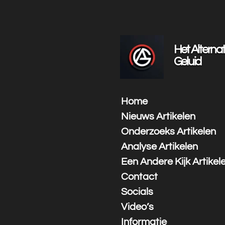
Ga
direct
naar
de
Het Alternat
hoofdinhoud
Geluid
Home
Nieuws Artikelen
Onderzoeks Artikelen
Analyse Artikelen
Een Andere Kijk Artikel
Contact
Socials
Video’s
Informatie