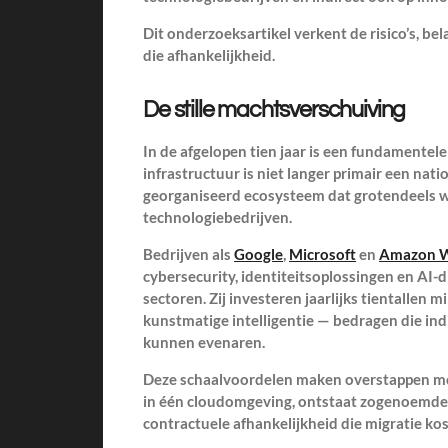
Dit onderzoeksartikel verkent de risico’s, b
die afhankelijkheid.
De stille machtsverschuiving
In de afgelopen tien jaar is een fundamentele
infrastructuur is niet langer primair een na
georganiseerd ecosysteem dat grotendeels w
technologiebedrijven.
Bedrijven als
Google
,
Microsoft
en
Amazon W
cybersecurity, identiteitsoplossingen en AI-
sectoren. Zij investeren jaarlijks tientallen m
kunstmatige intelligentie — bedragen die in
kunnen evenaren.
Deze schaalvoordelen maken overstappen moei
in één cloudomgeving, ontstaat zogenoemde 
contractuele afhankelijkheid die migratie k