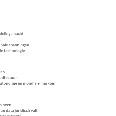
ndelingsmacht
g
onale spanningen
de technologie
ken
chitectuur
autonomie en mondiale markten
n heen
n data juridisch valt
 datagebruik)