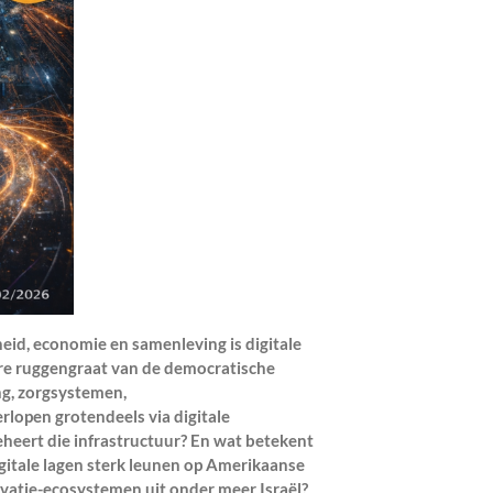
heid, economie en samenleving is digitale
are ruggengraat van de democratische
ng, zorgsystemen,
rlopen grotendeels via digitale
eert die infrastructuur? En wat betekent
gitale lagen sterk leunen op Amerikaanse
ovatie-ecosystemen uit onder meer Israël?