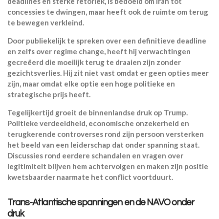
deadlines en sterke retoriek, is bedoeld om Iran tot
concessies te dwingen, maar heeft ook de ruimte om terug
te bewegen verkleind.
Door publiekelijk te spreken over een definitieve deadline
en zelfs over regime change, heeft hij verwachtingen
gecreëerd die moeilijk terug te draaien zijn zonder
gezichtsverlies. Hij zit niet vast omdat er geen opties meer
zijn, maar omdat elke optie een hoge politieke en
strategische prijs heeft.
Tegelijkertijd groeit de binnenlandse druk op Trump.
Politieke verdeeldheid, economische onzekerheid en
terugkerende controverses rond zijn persoon versterken
het beeld van een leiderschap dat onder spanning staat.
Discussies rond eerdere schandalen en vragen over
legitimiteit blijven hem achtervolgen en maken zijn positie
kwetsbaarder naarmate het conflict voortduurt.
Trans-Atlantische spanningen en de NAVO onder
druk