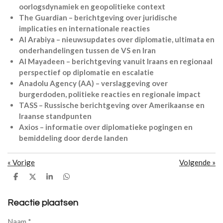
oorlogsdynamiek en geopolitieke context
The Guardian – berichtgeving over juridische
implicaties en internationale reacties
Al Arabiya – nieuwsupdates over diplomatie, ultimata en
onderhandelingen tussen de VS en Iran
Al Mayadeen – berichtgeving vanuit Iraans en regionaal
perspectief op diplomatie en escalatie
Anadolu Agency (AA) – verslaggeving over
burgerdoden, politieke reacties en regionale impact
TASS – Russische berichtgeving over Amerikaanse en
Iraanse standpunten
Axios – informatie over diplomatieke pogingen en
bemiddeling door derde landen
«
Vorige
Volgende
»
D
D
S
D
e
e
h
e
l
e
a
l
e
l
r
e
Reactie plaatsen
n
e
n
Naam *