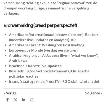
verschuiving richting expliciete “regime removal” zou de
drempel voor langdurige, asymmetrische vergelding
verlagen.
Bronvermelding (breed, per perspectief)
Amerikaans/Internationaal (nieuwsdiensten): Reuters
(meerdere live-updates en analyses), AP
Amerikaanse krant: Washington Post liveblog
Europees: Le Monde (verslag eerste uren)
Arabisch/regionaal: Al Jazeera (live + “what we know”),
Arab News
Israëlisch: Haaretz live-updates
Russisch: TASS (factbox/statement), + Russische
politieke reacties
Iraans (staatsgezind): PressTV (IRGC-claims/retaliatie)
«
Vorige
Volgende
»
D
D
S
D
e
e
h
e