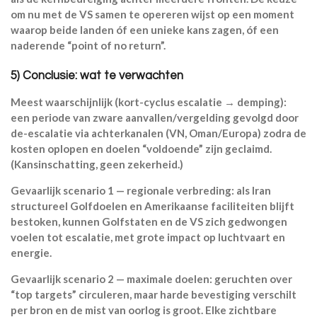
om nu met de VS samen te opereren wijst op een moment
waarop beide landen óf een unieke kans zagen, óf een
naderende “point of no return”.
5) Conclusie: wat te verwachten
Meest waarschijnlijk (kort-cyclus escalatie → demping):
een periode van zware aanvallen/vergelding gevolgd door
de-escalatie via achterkanalen (VN, Oman/Europa) zodra de
kosten oplopen en doelen “voldoende” zijn geclaimd.
(Kansinschatting, geen zekerheid.)
Gevaarlijk scenario 1 — regionale verbreding: als Iran
structureel Golfdoelen en Amerikaanse faciliteiten blijft
bestoken, kunnen Golfstaten en de VS zich gedwongen
voelen tot escalatie, met grote impact op luchtvaart en
energie.
Gevaarlijk scenario 2 — maximale doelen: geruchten over
“top targets” circuleren, maar harde bevestiging verschilt
per bron en de mist van oorlog is groot. Elke zichtbare