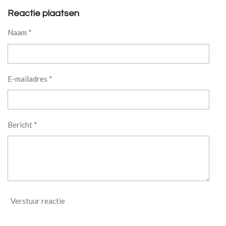
l
e
a
l
e
l
r
e
Reactie plaatsen
n
e
n
Naam *
E-mailadres *
Bericht *
Verstuur reactie