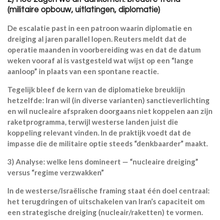
(militaire opbouw, uitlatingen, diplomatie)
De escalatie past in een patroon waarin diplomatie en
dreiging al jaren parallel lopen. Reuters meldt dat de
operatie maanden in voorbereiding was en dat de datum
weken vooraf al is vastgesteld wat wijst op een “lange
aanloop” in plaats van een spontane reactie.
Tegelijk bleef de kern van de diplomatieke breuklijn
hetzelfde: Iran wil (in diverse varianten) sanctieverlichting
en wil nucleaire afspraken doorgaans niet koppelen aan zijn
raketprogramma, terwijl westerse landen juist die
koppeling relevant vinden. In de praktijk voedt dat de
impasse die de militaire optie steeds “denkbaarder” maakt.
3) Analyse: welke lens domineert — “nucleaire dreiging”
versus “regime verzwakken”
In de westerse/Israëlische framing staat één doel centraal:
het terugdringen of uitschakelen van Iran’s capaciteit om
een strategische dreiging (nucleair/raketten) te vormen.