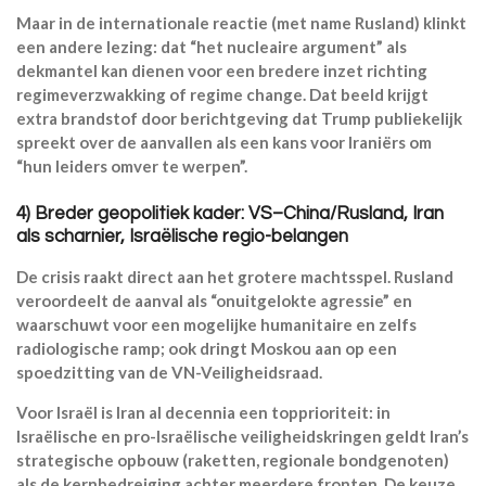
Maar in de internationale reactie (met name Rusland) klinkt
een andere lezing: dat “het nucleaire argument” als
dekmantel kan dienen voor een bredere inzet richting
regimeverzwakking of regime change. Dat beeld krijgt
extra brandstof door berichtgeving dat Trump publiekelijk
spreekt over de aanvallen als een kans voor Iraniërs om
“hun leiders omver te werpen”.
4) Breder geopolitiek kader: VS–China/Rusland, Iran
als scharnier, Israëlische regio-belangen
De crisis raakt direct aan het grotere machtsspel. Rusland
veroordeelt de aanval als “onuitgelokte agressie” en
waarschuwt voor een mogelijke humanitaire en zelfs
radiologische ramp; ook dringt Moskou aan op een
spoedzitting van de VN-Veiligheidsraad.
Voor Israël is Iran al decennia een topprioriteit: in
Israëlische en pro-Israëlische veiligheidskringen geldt Iran’s
strategische opbouw (raketten, regionale bondgenoten)
als de kernbedreiging achter meerdere fronten. De keuze