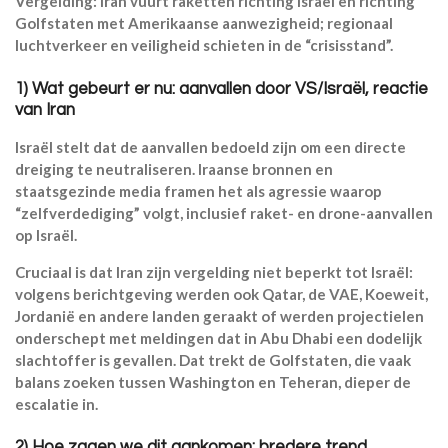
Vergelding: Iran vuurt raketten richting Israël en richting
Golfstaten met Amerikaanse aanwezigheid; regionaal
luchtverkeer en veiligheid schieten in de “crisisstand”.
1) Wat gebeurt er nu: aanvallen door VS/Israël, reactie
van Iran
Israël stelt dat de aanvallen bedoeld zijn om een directe
dreiging te neutraliseren. Iraanse bronnen en
staatsgezinde media framen het als agressie waarop
“zelfverdediging” volgt, inclusief raket- en drone-aanvallen
op Israël.
Cruciaal is dat Iran zijn vergelding niet beperkt tot Israël:
volgens berichtgeving werden ook Qatar, de VAE, Koeweit,
Jordanië en andere landen geraakt of werden projectielen
onderschept met meldingen dat in Abu Dhabi een dodelijk
slachtoffer is gevallen. Dat trekt de Golfstaten, die vaak
balans zoeken tussen Washington en Teheran, dieper de
escalatie in.
2) Hoe zagen we dit aankomen: bredere trend