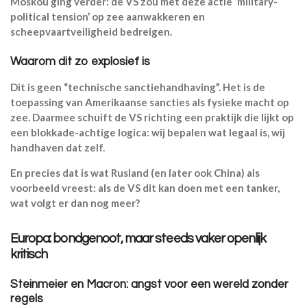
Moskou ging verder: de VS zou met deze actie ‘military-
political tension’ op zee aanwakkeren en
scheepvaartveiligheid bedreigen.
Waarom dit zo explosief is
Dit is geen “technische sanctiehandhaving”. Het is de
toepassing van Amerikaanse sancties als fysieke macht op
zee. Daarmee schuift de VS richting een praktijk die lijkt op
een blokkade-achtige logica: wij bepalen wat legaal is, wij
handhaven dat zelf.
En precies dat is wat Rusland (en later ook China) als
voorbeeld vreest: als de VS dit kan doen met een tanker,
wat volgt er dan nog meer?
Europa: bondgenoot, maar steeds vaker openlijk
kritisch
Steinmeier en Macron: angst voor een wereld zonder
regels