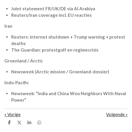
Joint statement FR/UK/DE via Al Arabiya
Reuters/Iran coverage incl. EU reacties
Iran
Reuters: internet shutdown + Trump warning + protest
deaths
The Guardian: protestgolf en regimecrisis
Groenland / Arctic
Newsweek (Arctic mission / Groenland-dossier)
Indo-Pacific
Newsweek: “India and China Woo Neighbors With Naval
Power”
«
Vorige
Volgende
»
D
D
S
D
e
e
h
e