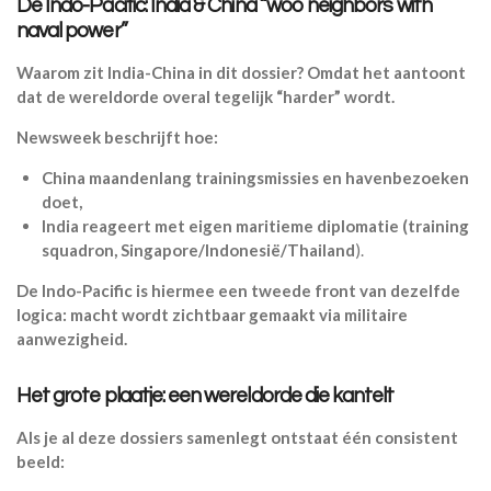
De Indo-Pacific: India & China “woo neighbors with
naval power”
Waarom zit India-China in dit dossier? Omdat het aantoont
dat de wereldorde overal tegelijk “harder” wordt.
Newsweek beschrijft hoe:
China maandenlang trainingsmissies en havenbezoeken
doet,
India reageert met eigen maritieme diplomatie (training
squadron, Singapore/Indonesië/Thailand
).
De Indo-Pacific is hiermee een tweede front van dezelfde
logica: macht wordt zichtbaar gemaakt via militaire
aanwezigheid.
Het grote plaatje: een wereldorde die kantelt
Als je al deze dossiers samenlegt ontstaat één consistent
beeld: