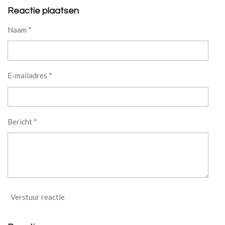
l
e
a
l
e
l
r
e
Reactie plaatsen
n
e
n
Naam *
E-mailadres *
Bericht *
Verstuur reactie