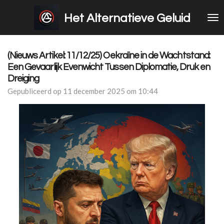
Ga
Het Alternatieve Geluid
direct
naar
de
hoofdinhoud
(Nieuws Artikel: 11/12/25) Oekraïne in de Wachtstand:
Een Gevaarlijk Evenwicht Tussen Diplomatie, Druk en
Dreiging
Gepubliceerd op 11 december 2025 om 10:44