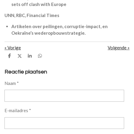
sets off clash with Europe
UNN, RBC, Financial Times
Artikelen over peilingen, corruptie-impact, en
Oekraïne’s wederopbouwstrategie.
«
Vorige
Volgende
»
D
D
S
D
e
e
h
e
l
e
a
l
e
l
r
e
Reactie plaatsen
n
e
n
Naam *
E-mailadres *