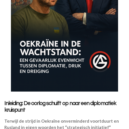
Inleiding: De oorlog schuift op naar een diplomatiek
kruispunt
Terwijl de strijd in Oekraïne onverminderd voortduurt en
Rusland in eigen woorden het “strategisch initiatief”