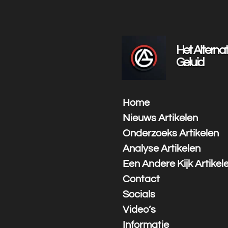
Ga
direct
naar
de
Het Alternat
hoofdinhoud
Geluid
Home
Nieuws Artikelen
Onderzoeks Artikelen
Analyse Artikelen
Een Andere Kijk Artikel
Contact
Socials
Video’s
Informatie