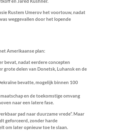
tkoff en Jared Kushner.
ensie Rustem Umerov het voortouw, nadat
was weggevallen door het lopende
het Amerikaanse plan:
eer bevat, nadat eerdere concepten
er grote delen van Donetsk, Luhansk en de
Oekraïne bevatte, mogelijk binnen 100
lidmaatschap en de toekomstige omvang
oven naar een latere fase.
werkbaar pad naar duurzame vrede”. Maar
rdt geforceerd, zonder harde
telt om later opnieuw toe te slaan.