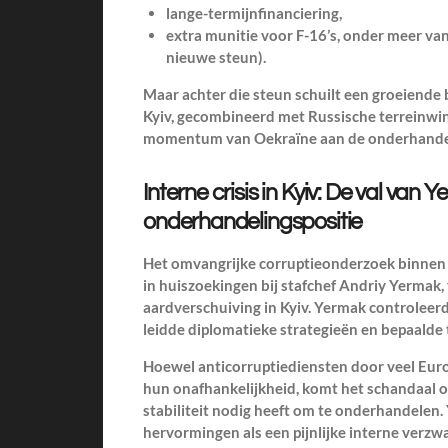
lange-termijnfinanciering,
extra munitie voor F-16’s, onder meer va
nieuwe steun).
Maar achter die steun schuilt een groeiende b
Kyiv, gecombineerd met Russische terreinwin
momentum van Oekraïne aan de onderhandel
Interne crisis in Kyiv: De val van
onderhandelingspositie
Het omvangrijke corruptieonderzoek binnen 
in huiszoekingen bij stafchef Andriy Yermak,
aardverschuiving in Kyiv. Yermak controleerd
leidde diplomatieke strategieën en bepaald
Hoewel anticorruptiediensten door veel Eur
hun onafhankelijkheid, komt het schandaal
stabiliteit nodig heeft om te onderhandelen.
hervormingen als een pijnlijke interne verzw