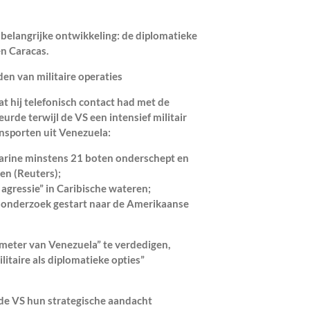
 belangrijke ontwikkeling: de diplomatieke
n Caracas.
n van militaire operaties
t hij telefonisch contact had met de
rde terwijl de VS een intensief militair
nsporten uit Venezuela:
arine minstens 21 boten onderschept en
len (Reuters);
 agressie” in Caribische wateren;
n onderzoek gestart naar de Amerikaanse
meter van Venezuela” te verdedigen,
ilitaire als diplomatieke opties”
e VS hun strategische aandacht