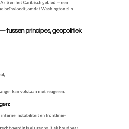
 Azië en het Caribisch gebied — een
ne beïnvloedt, omdat Washington zijn
 tussen principes, geopolitiek
al,
 langer kan volstaan met reageren.
agen:
interne instabiliteit en frontlinie-
rechtvaardig is als geopolitiek houdbaar