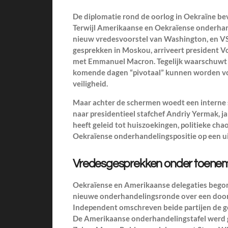
De diplomatie rond de oorlog in Oekraïne be
Terwijl Amerikaanse en Oekraïense onderhan
nieuw vredesvoorstel van Washington, en VS
gesprekken in Moskou, arriveert president V
met Emmanuel Macron. Tegelijk waarschuwt E
komende dagen “pivotaal” kunnen worden v
veiligheid.
Maar achter de schermen woedt een interne 
naar presidentieel stafchef Andriy Yermak, ja
heeft geleid tot huiszoekingen, politieke ch
Oekraïense onderhandelingspositie op een u
Vredesgesprekken onder toene
Oekraïense en Amerikaanse delegaties bego
nieuwe onderhandelingsronde over een door 
Independent omschreven beide partijen de ge
De Amerikaanse onderhandelingstafel werd g