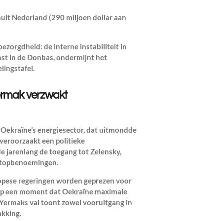
nuit Nederland (290 miljoen dollar aan
ezorgdheid: de interne instabiliteit in
st in de Donbas, ondermijnt het
ingstafel.
 Yermak verzwakt
Oekraïne’s energiesector, dat uitmondde
 veroorzaakt een politieke
e jarenlang de toegang tot Zelensky,
e topbenoemingen.
opese regeringen worden geprezen voor
 op een moment dat Oekraïne maximale
 Yermaks val toont zowel vooruitgang in
akking.