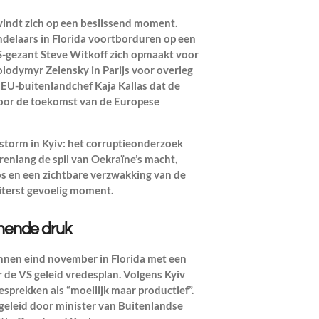
vindt zich op een beslissend moment.
delaars in Florida voortborduren op een
-gezant Steve Witkoff zich opmaakt voor
olodymyr Zelensky in Parijs voor overleg
U-buitenlandchef Kaja Kallas dat de
oor de toekomst van de Europese
storm in Kyiv: het corruptieonderzoek
renlang de spil van Oekraïne’s macht,
aos en een zichtbare verzwakking van de
iterst gevoelig moment.
mende druk
nnen eind november in Florida met een
de VS geleid vredesplan. Volgens Kyiv
sprekken als “moeilijk maar productief”.
eleid door minister van Buitenlandse