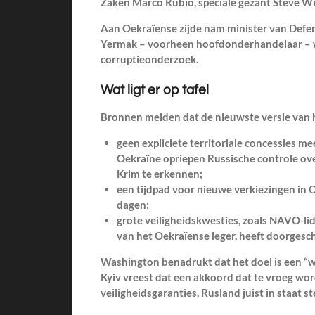
Zaken Marco Rubio, speciale gezant Steve Wi
Aan Oekraïense zijde nam minister van Def
Yermak – voorheen hoofdonderhandelaar – 
corruptieonderzoek.
Wat ligt er op tafel
Bronnen melden dat de nieuwste versie van 
geen expliciete territoriale concessies m
Oekraïne opriepen Russische controle ov
Krim te erkennen;
een tijdpad voor nieuwe verkiezingen in 
dagen;
grote veiligheidskwesties, zoals NAVO-
van het Oekraïense leger, heeft doorgesch
Washington benadrukt dat het doel is een “
Kyiv vreest dat een akkoord dat te vroeg wo
veiligheidsgaranties, Rusland juist in staat s