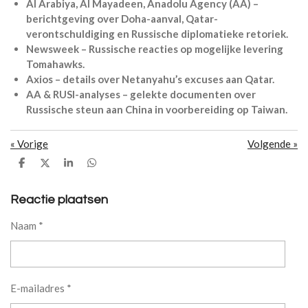
Al Arabiya, Al Mayadeen, Anadolu Agency (AA) –
berichtgeving over Doha-aanval, Qatar-
verontschuldiging en Russische diplomatieke retoriek.
Newsweek – Russische reacties op mogelijke levering
Tomahawks.
Axios – details over Netanyahu’s excuses aan Qatar.
AA & RUSI-analyses – gelekte documenten over
Russische steun aan China in voorbereiding op Taiwan.
«
Vorige
Volgende
»
D
D
S
D
e
e
h
e
l
e
a
l
e
l
r
e
Reactie plaatsen
n
e
n
Naam *
E-mailadres *