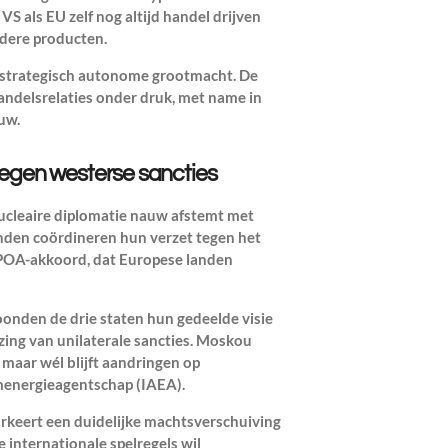
e VS als EU zelf nog altijd handel drijven
dere producten.
ls strategisch autonome grootmacht. De
andelsrelaties onder druk, met name in
uw.
tegen westerse sancties
nucleaire diplomatie nauw afstemt met
nden coördineren hun verzet tegen het
CPOA-akkoord, dat Europese landen
onden de drie staten hun gedeelde visie
zing van unilaterale sancties. Moskou
maar wél blijft aandringen op
energieagentschap (IAEA).
arkeert een duidelijke machtsverschuiving
 internationale spelregels wil