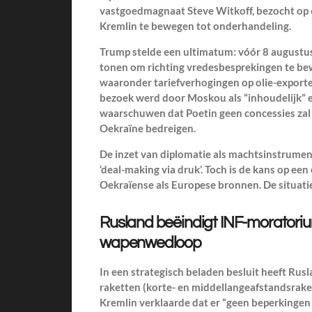
vastgoedmagnaat Steve Witkoff, bezocht op 
Kremlin te bewegen tot onderhandeling.
Trump stelde een ultimatum: vóór 8 augustu
tonen om richting vredesbesprekingen te bew
waaronder tariefverhogingen op olie-exporten
bezoek werd door Moskou als “inhoudelijk” e
waarschuwen dat Poetin geen concessies zal 
Oekraïne bedreigen.
De inzet van diplomatie als machtsinstrumen
‘deal-making via druk’. Toch is de kans op ee
Oekraïense als Europese bronnen. De situatie b
Rusland beëindigt INF-moratoriu
wapenwedloop
In een strategisch beladen besluit heeft Rus
raketten (korte- en middellangeafstandsrak
Kremlin verklaarde dat er “geen beperkingen 