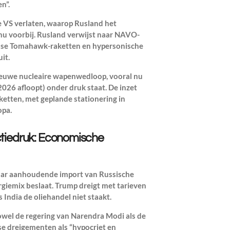
n”.
e VS verlaten, waarop Rusland het
s nu voorbij. Rusland verwijst naar NAVO-
nse Tomahawk-raketten en hypersonische
it.
 nieuwe nucleaire wapenwedloop, vooral nu
026 afloopt) onder druk staat. De inzet
etten, met geplande stationering in
opa.
ctiedruk: Economische
aar aanhoudende import van Russische
ergiemix beslaat. Trump dreigt met tarieven
India de oliehandel niet staakt.
owel de regering van Narendra Modi als de
e dreigementen als “hypocriet en