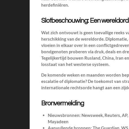
herdefiniëren.
Slotbeschouwing: Een wereldorde 
Wat zich ontvouwt is geen toevallige reeks 
herschikking van de wereldorde. Diplomatie,
vloeien in elkaar over in een conflictgedreve
bondgenoten proberen via druk, deals en dre
Tegelijkertijd bouwen Rusland, China, Iran en
losstaat van het westerse systeem.
De komende weken en maanden worden bepal
escalatie of diplomatie? De toekomst van stra
internationale rechtsorde hangt aan een zijd
Bronvermelding
Nieuwsbronnen: Newsweek, Reuters, AP, A
Mayadeen
Aanvullende bronnen: The Guardian, WSJ, F