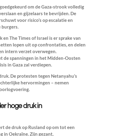
 goedgekeurd om de Gaza-strook volledig
verslaan en gijzelaars te bevrijden. De
schuwt voor risico’s op escalatie en
 burgers.
n The Times of Israel is er sprake van
etten lopen uit op confrontaties, en delen
en intern verzet overwegen.
zet de spanningen in het Midden-Oosten
sis in Gaza zal verdiepen.
 druk. De protesten tegen Netanyahu’s
rechterlijke hervormingen – nemen
 oorlogvoering.
er hoge druk in
t de druk op Rusland op om tot een
 in Oekraïne. Zijn gezant,