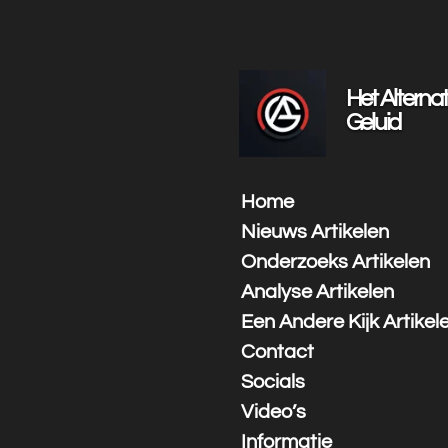
Ga
direct
naar
de
Het Alternat
hoofdinhoud
Geluid
Home
Nieuws Artikelen
Onderzoeks Artikelen
Analyse Artikelen
Een Andere Kijk Artikel
Contact
Socials
Video’s
Informatie