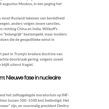
6 augustus Moskou, in een poging het
s moet Rusland tekenen van bereidheid
egen, anders volgen zware sancties,
 richting China en India. Witkoff’s
n “belangrijk” bestempeld, maar insiders
doen die de geopolitieke winst in
t past in Trump’s bredere doctrine van
n echte doorbraak gering, volgens zowel
lijft uiterst fragiel.
m: Nieuwe fase in nucleaire
land het zelfopgelegde moratorium op INF-
etten tussen 500–5500 km) beëindigd. Het
meer” zijn, en voormalig president Dmitry