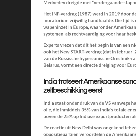
Medvedev dreigde met “verdergaande stappe
Het INF-verdrag (1987) werd in 2019 door d
moratorium vrijwillig handhaafde. Die tijd i
wapeninzet in Europa, waaronder Amerikaa
systemen, als rechtvaardiging voor haar beslu
Experts vrezen dat dit het begin is van een
ook het New START-verdrag (dat in februari 2
van de Russische hypersonische Oreshnik-rak
Belarus, vormt een directe dreiging voor Eur
India trotseert Amerikaanse san
zelfbeschikking eerst
India staat onder druk van de VS vanwege h
olie, die inmiddels 35% van India’s totale en
boven de 25% op Indiase exportproducten als 
De reactie uit New Delhi was ongekend fel: z
oppositiepartijen veroordelen de Amerikaans