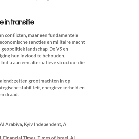
in transitie
van conflicten, maar een fundamentele
 economische sancties en militaire macht
n geopolitiek landschap. De VS en
iging hun invloed te behouden.
 India aan een alternatieve structuur die
end: zetten grootmachten in op
tegische stabiliteit, energiezekerheid en
en draad.
l Arabiya, Kyiv Independent, Al
inancial Times, Times of Israel, Al