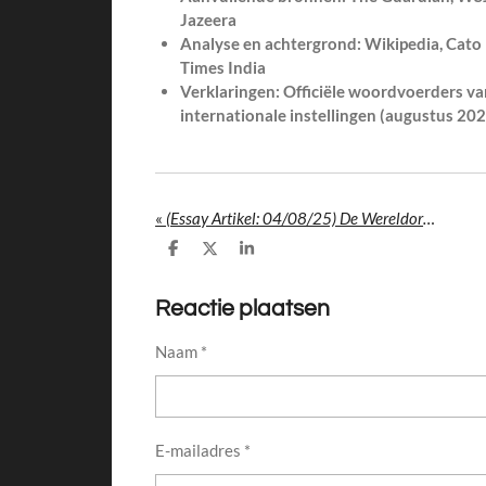
Jazeera
Analyse en achtergrond: Wikipedia, Cato I
Times India
Verklaringen: Officiële woordvoerders va
internationale instellingen (augustus 202
«
(Essay Artikel: 04/08/25) De Wereldorde op het Kantelpunt: Leiderschap in een Tijd van Ideologisch Verval
D
D
S
e
e
h
l
e
a
e
l
r
Reactie plaatsen
n
e
Naam *
E-mailadres *