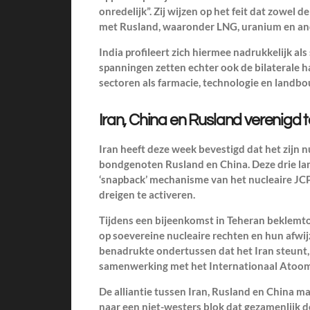
onredelijk”. Zij wijzen op het feit dat zowel d
met Rusland, waaronder LNG, uranium en an
India profileert zich hiermee nadrukkelijk a
spanningen zetten echter ook de bilaterale h
sectoren als farmacie, technologie en landbo
Iran, China en Rusland verenigd 
Iran heeft deze week bevestigd dat het zijn 
bondgenoten Rusland en China. Deze drie la
‘snapback’ mechanisme van het nucleaire J
dreigen te activeren.
Tijdens een bijeenkomst in Teheran beklemto
op soevereine nucleaire rechten en hun afwij
benadrukte ondertussen dat het Iran steunt, 
samenwerking met het Internationaal Atoom
De alliantie tussen Iran, Rusland en China m
naar een niet-westers blok dat gezamenlijk de