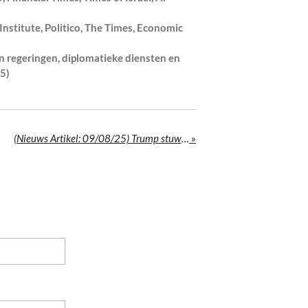
nstitute, Politico, The Times, Economic
n regeringen, diplomatieke diensten en
5)
(Nieuws Artikel: 09/08/25) Trump stuwt wereldpolitiek naar kookpunt: Poetin-top in Alaska, Nobelprijsambities en omstreden vredesvoorstellen
»