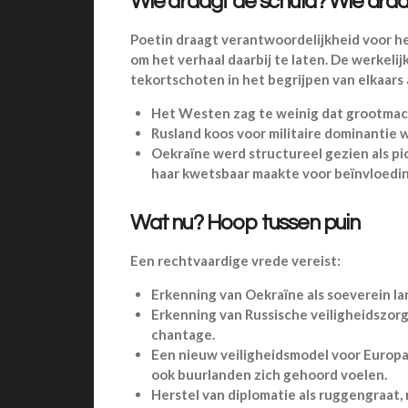
Wie draagt de schuld? Wie draa
Poetin draagt verantwoordelijkheid voor he
om het verhaal daarbij te laten. De werkelijk
tekortschoten in het begrijpen van elkaar
Het Westen zag te weinig dat grootmach
Rusland koos voor militaire dominantie 
Oekraïne werd structureel gezien als pio
haar kwetsbaar maakte voor beïnvloedin
Wat nu? Hoop tussen puin
Een rechtvaardige vrede vereist:
Erkenning van Oekraïne als soeverein land
Erkenning van Russische veiligheidszorg
chantage.
Een nieuw veiligheidsmodel voor Europa
ook buurlanden zich gehoord voelen.
Herstel van diplomatie als ruggengraat, n