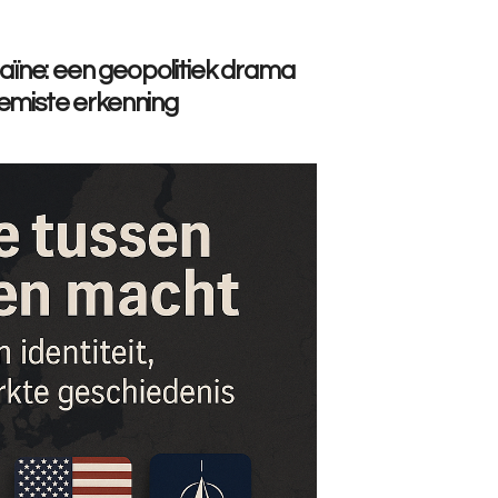
kraïne: een geopolitiek drama
gemiste erkenning