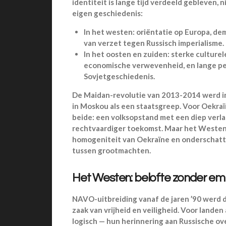
identiteit is lange tijd verdeeld gebleven,
eigen geschiedenis:
In het westen: oriëntatie op Europa, dem
van verzet tegen Russisch imperialisme.
In het oosten en zuiden: sterke culture
economische verwevenheid, en lange pe
Sovjetgeschiedenis.
De Maidan-revolutie van 2013-2014 werd in
in Moskou als een staatsgreep. Voor Oekra
beide: een volksopstand met een diep verl
rechtvaardiger toekomst. Maar het Westen
homogeniteit van Oekraïne en onderschatte
tussen grootmachten.
Het Westen: belofte zonder em
NAVO-uitbreiding vanaf de jaren ’90 werd
zaak van vrijheid en veiligheid. Voor lande
logisch — hun herinnering aan Russische ov