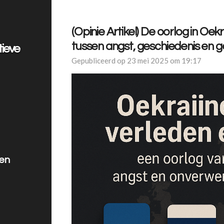
(Opinie Artikel) De oorlog in Oe
tussen angst, geschiedenis en 
tieve
Gepubliceerd op 23 mei 2025 om 19:17
len