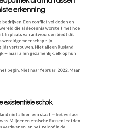
geopolitiek drama tussen
iste erkenning
e bedrijven. Een conflict vol doden en
wereld die al decennia worstelt met
hoe
it
. In plaats van antwoorden biedt dit
 als wereldgemeenschap zijn
jds vertrouwen. Niet alleen Rusland,
k — maar allen gezamenlijk, elk op hun
et begin. Niet naar februari 2022. Maar
e existentiële schok
land niet alleen een staat — het verloor
was. Miljoenen etnische Russen leefden
rs verdwenen, en het geloof in de