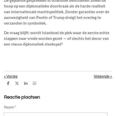
De geplande gesprekken in Istanboel belichamen zowel de
hoop op een diplomatieke doorbraak als de harde realiteit
van internationale machtspolitiek. Zonder garanties over de
aanwezigheid van Poetin of Trump dreigt het overleg te
verzanden in symboliek.
De vraag blijft: wordt Istanboel de plek waar de eerste echte
stappen naar vrede worden gezet — of slechts het decor van
een nieuw diplomatiek steekspel?
«
Vorige
Volgende
»
D
D
S
D
e
e
h
e
l
e
a
l
e
l
r
e
Reactie plaatsen
n
e
n
Naam *