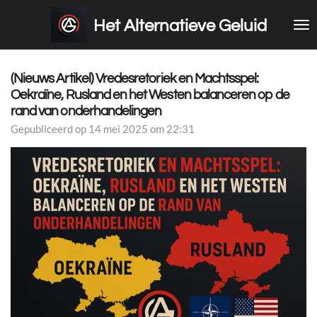
Ga
Het Alternatieve Geluid
direct
naar
de
hoofdinhoud
(Nieuws Artikel) Vredesretoriek en Machtsspel:
Oekraïne, Rusland en het Westen balanceren op de
rand van onderhandelingen
Gepubliceerd op 14 mei 2025 om 22:31