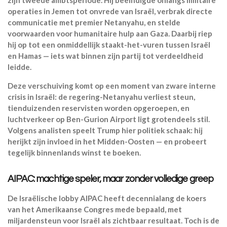
operaties in Jemen tot onvrede van Israël, verbrak directe
communicatie met premier Netanyahu, en stelde
voorwaarden voor humanitaire hulp aan Gaza. Daarbij riep
hij op tot een onmiddellijk staakt-het-vuren tussen Israël
en Hamas — iets wat binnen zijn partij tot verdeeldheid
leidde.
Deze verschuiving komt op een moment van zware interne
crisis in Israël: de regering-Netanyahu verliest steun,
tienduizenden reservisten worden opgeroepen, en
luchtverkeer op Ben-Gurion Airport ligt grotendeels stil.
Volgens analisten speelt Trump hier politiek schaak: hij
herijkt zijn invloed in het Midden-Oosten — en probeert
tegelijk binnenlands winst te boeken.
AIPAC: machtige speler, maar zonder volledige greep
De Israëlische lobby AIPAC heeft decennialang de koers
van het Amerikaanse Congres mede bepaald, met
miljardensteun voor Israël als zichtbaar resultaat. Toch is de