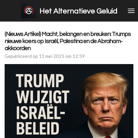
Ga
Het Alternatieve Geluid
direct
naar
de
hoofdinhoud
(Nieuws Artikel) Macht, belangen en breuken: Trumps
nieuwe koers op Israël, Palestina en de Abraham-
akkoorden
Gepubliceerd op 11 mei 2025 om 12:59