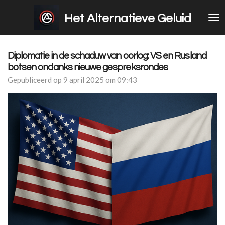
Ga
Het Alternatieve Geluid
direct
naar
de
hoofdinhoud
Diplomatie in de schaduw van oorlog: VS en Rusland
botsen ondanks nieuwe gespreksrondes
Gepubliceerd op 9 april 2025 om 09:43