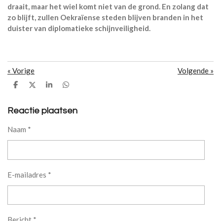
draait, maar het wiel komt niet van de grond. En zolang dat
zo blijft, zullen Oekraïense steden blijven branden in het
duister van diplomatieke schijnveiligheid.
«
Vorige
Volgende
»
D
D
S
D
e
e
h
e
l
e
a
l
e
l
r
e
Reactie plaatsen
n
e
n
Naam *
E-mailadres *
Bericht *