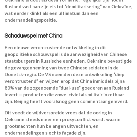
Rusland vast aan zijn eis tot “demilitarisering” van Oekraïne,
wat eerder klinkt als een ultimatum dan een
onderhandelingspositie.
Schaduwspel met China
Een nieuwe verontrustende ontwikkeling in dit
geopolitieke schouwspel is de aanwezigheid van Chinese
staatsburgers in Russische eenheden. Oekraïne bevestigde
de gevangenneming van twee Chinese soldaten in de
Donetsk-regio. De VS noemden deze ontwikkeling “diep
verontrustend” en wijzen erop dat China inmiddels bijna
80% van de zogenoemde “dual-use” goederen aan Rusland
levert — producten die zowel civiel als militair inzetbaar
zijn. Beijing heeft vooralsnog geen commentaar geleverd.
Dit voedt de wijdverspreide vrees dat de oorlog in
Oekraïne steeds meer een proxyconflict wordt waarin
grootmachten hun belangen uitvechten, en
onderhandelingen slechts façade zijn.