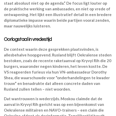
staat absoluut niet op de agenda.” De focus ligt louter op
de praktische werking van ambassades, en niet op vrede of
ontwapening. Het lijkt een illustratief detail in een bredere
diplomatieke impasse waarin beide partijen vooral zenden,
maar nauwelijks luisteren.
Oorlogstaal in vredestijd
De context waarin deze gesprekken plaatsvinden, is
allesbehalve hoopgevend. Rusland blijft Oekraïense steden
bestoken, zoals de recente raketaanval op Kryvyi Rih die 20
burgers, waaronder negen kinderen, het leven kostte. De
VS reageerden furieus via hun VN-ambassadeur Dorothy
Shea, die waarschuwde voor “onderhandelingen te kwader
trouw” en benadrukte dat alleen concrete daden van
Rusland zullen tellen – niet woorden.
Dat wantrouwen is wederzijds. Moskou claimde dat de
aanval in Kryvyi Rih gericht was op een bijeenkomst van
Oekraïense militairen en NAVO-trainers – een claim die
Oekraïne afdoet als desinformatie. Tegelijkertijd houdt