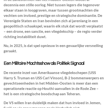
decennia een stille oorlog. Niet tussen legers die tegenover
elkaar staan in loopgraven, maar tussen grootmachten die
vechten om invloed, prestige en strategische dominantie. De
Verenigde Staten en Iran bevinden zich al jarenlang in een
geopolitisch schaakspel, waarin elk stuk dat wordt verplaatst
– een drone, een sanctie, een vliegdekschip – de regio verder
richting instabiliteit duwt.
Nu, in 2025, is dat spel opnieuw in een gevaarlijke versnelling
geraakt.
Een Militaire Machtsshow als Politiek Signaal
De recente inzet van Amerikaanse vliegdekschepen (USS
Harry S. Truman en USS Carl Vinson), B-2 bommenwerpers en
gevechtseenheden in het Midden-Oosten is meer dan een
operationele reactie op Houthi-aanvallen in de Rode Zee –
het is een strategische boodschap aan Teheran.
De VS willen Iran duidelijk maken dat hun invloed in Jemen,