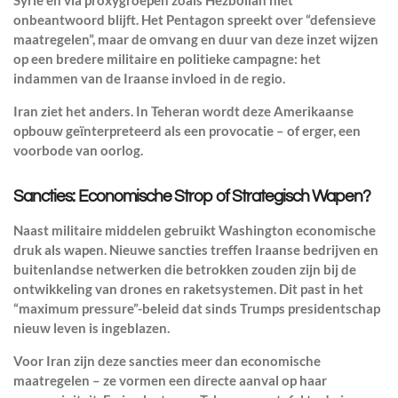
Syrië en via proxygroepen zoals Hezbollah niet
onbeantwoord blijft. Het Pentagon spreekt over “defensieve
maatregelen”, maar de omvang en duur van deze inzet wijzen
op een bredere militaire en politieke campagne: het
indammen van de Iraanse invloed in de regio.
Iran ziet het anders. In Teheran wordt deze Amerikaanse
opbouw geïnterpreteerd als een provocatie – of erger, een
voorbode van oorlog.
Sancties: Economische Strop of Strategisch Wapen?
Naast militaire middelen gebruikt Washington economische
druk als wapen. Nieuwe sancties treffen Iraanse bedrijven en
buitenlandse netwerken die betrokken zouden zijn bij de
ontwikkeling van drones en raketsystemen. Dit past in het
“maximum pressure”-beleid dat sinds Trumps presidentschap
nieuw leven is ingeblazen.
Voor Iran zijn deze sancties meer dan economische
maatregelen – ze vormen een directe aanval op haar