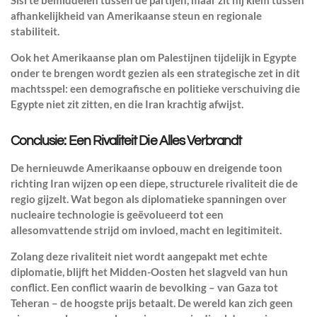
Sisi te bemiddelen tussen de partijen, maar zit hij klem tussen
afhankelijkheid van Amerikaanse steun en regionale
stabiliteit.
Ook het Amerikaanse plan om Palestijnen tijdelijk in Egypte
onder te brengen wordt gezien als een strategische zet in dit
machtsspel: een demografische en politieke verschuiving die
Egypte niet zit zitten, en die Iran krachtig afwijst.
Conclusie: Een Rivaliteit Die Alles Verbrandt
De hernieuwde Amerikaanse opbouw en dreigende toon
richting Iran wijzen op een diepe, structurele rivaliteit die de
regio gijzelt. Wat begon als diplomatieke spanningen over
nucleaire technologie is geëvolueerd tot een
allesomvattende strijd om invloed, macht en legitimiteit.
Zolang deze rivaliteit niet wordt aangepakt met echte
diplomatie, blijft het Midden-Oosten het slagveld van hun
conflict. Een conflict waarin de bevolking – van Gaza tot
Teheran – de hoogste prijs betaalt. De wereld kan zich geen