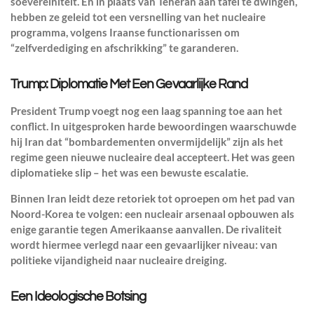
soevereiniteit. En in plaats van Teheran aan tafel te dwingen,
hebben ze geleid tot een versnelling van het nucleaire
programma, volgens Iraanse functionarissen om
“zelfverdediging en afschrikking” te garanderen.
Trump: Diplomatie Met Een Gevaarlijke Rand
President Trump voegt nog een laag spanning toe aan het
conflict. In uitgesproken harde bewoordingen waarschuwde
hij Iran dat “bombardementen onvermijdelijk” zijn als het
regime geen nieuwe nucleaire deal accepteert. Het was geen
diplomatieke slip – het was een bewuste escalatie.
Binnen Iran leidt deze retoriek tot oproepen om het pad van
Noord-Korea te volgen: een nucleair arsenaal opbouwen als
enige garantie tegen Amerikaanse aanvallen. De rivaliteit
wordt hiermee verlegd naar een gevaarlijker niveau: van
politieke vijandigheid naar nucleaire dreiging.
Een Ideologische Botsing