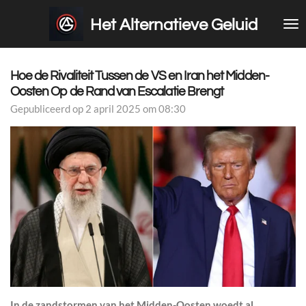
Ga
Het Alternatieve Geluid
direct
naar
de
hoofdinhoud
Hoe de Rivaliteit Tussen de VS en Iran het Midden-
Oosten Op de Rand van Escalatie Brengt
Gepubliceerd op 2 april 2025 om 08:30
In de zandstormen van het Midden-Oosten woedt al