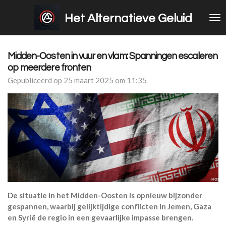
Ga
Het Alternatieve Geluid
direct
naar
de
hoofdinhoud
Midden-Oosten in vuur en vlam: Spanningen escaleren
op meerdere fronten
Gepubliceerd op 25 maart 2025 om 11:35
De situatie in het Midden-Oosten is opnieuw bijzonder
gespannen, waarbij gelijktijdige conflicten in Jemen, Gaza
en Syrië de regio in een gevaarlijke impasse brengen.