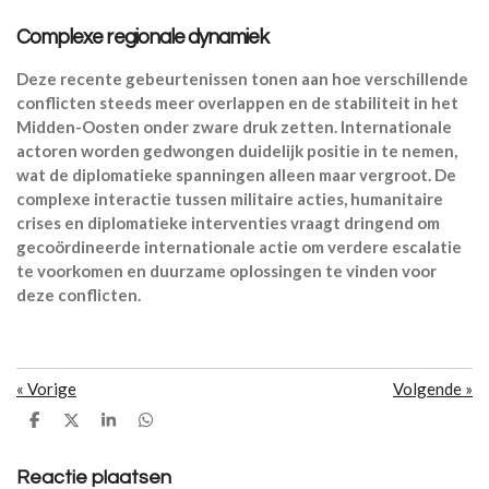
Complexe regionale dynamiek
Deze recente gebeurtenissen tonen aan hoe verschillende
conflicten steeds meer overlappen en de stabiliteit in het
Midden-Oosten onder zware druk zetten. Internationale
actoren worden gedwongen duidelijk positie in te nemen,
wat de diplomatieke spanningen alleen maar vergroot. De
complexe interactie tussen militaire acties, humanitaire
crises en diplomatieke interventies vraagt dringend om
gecoördineerde internationale actie om verdere escalatie
te voorkomen en duurzame oplossingen te vinden voor
deze conflicten.
«
Vorige
Volgende
»
D
D
S
D
e
e
h
e
l
e
a
l
e
l
r
e
Reactie plaatsen