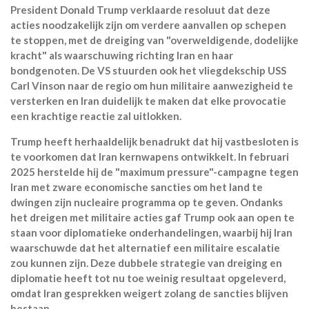
President Donald Trump verklaarde resoluut dat deze
acties noodzakelijk zijn om verdere aanvallen op schepen
te stoppen, met de dreiging van "overweldigende, dodelijke
kracht" als waarschuwing richting Iran en haar
bondgenoten. De VS stuurden ook het vliegdekschip USS
Carl Vinson naar de regio om hun militaire aanwezigheid te
versterken en Iran duidelijk te maken dat elke provocatie
een krachtige reactie zal uitlokken.
Trump heeft herhaaldelijk benadrukt dat hij vastbesloten is
te voorkomen dat Iran kernwapens ontwikkelt. In februari
2025 herstelde hij de "maximum pressure"-campagne tegen
Iran met zware economische sancties om het land te
dwingen zijn nucleaire programma op te geven. Ondanks
het dreigen met militaire acties gaf Trump ook aan open te
staan voor diplomatieke onderhandelingen, waarbij hij Iran
waarschuwde dat het alternatief een militaire escalatie
zou kunnen zijn. Deze dubbele strategie van dreiging en
diplomatie heeft tot nu toe weinig resultaat opgeleverd,
omdat Iran gesprekken weigert zolang de sancties blijven
bestaan.