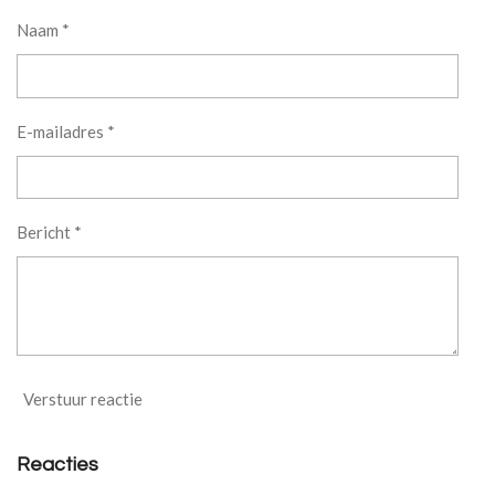
n
e
n
Naam *
E-mailadres *
Bericht *
Verstuur reactie
Reacties