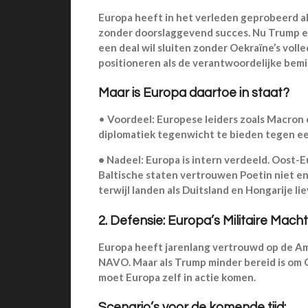
Europa heeft in het verleden geprobeerd al
zonder doorslaggevend succes. Nu Trump ee
een deal wil sluiten zonder Oekraïne’s voll
positioneren als de verantwoordelijke bemi
Maar is Europa daartoe in staat?
•
Voordeel: Europese leiders zoals Macron
diplomatiek tegenwicht te bieden tegen ee
•
Nadeel: Europa is intern verdeeld. Oost-
Baltische staten vertrouwen Poetin niet en 
terwijl landen als Duitsland en Hongarije li
2. Defensie: Europa’s Militaire Mac
Europa heeft jarenlang vertrouwd op de Am
NAVO. Maar als Trump minder bereid is om O
moet Europa zelf in actie komen.
Scenario’s voor de komende tijd: