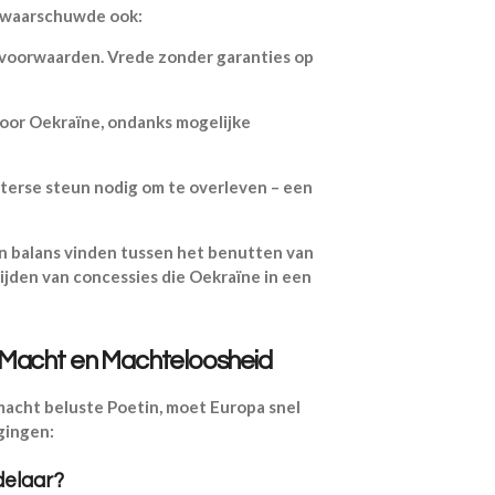
j waarschuwde ook:
voorwaarden. Vrede zonder garanties op
voor Oekraïne, ondanks mogelijke
terse steun nodig om te overleven – een
 balans vinden tussen het benutten van
jden van concessies die Oekraïne in een
 Macht en Machteloosheid
acht beluste Poetin, moet Europa snel
agingen:
delaar?