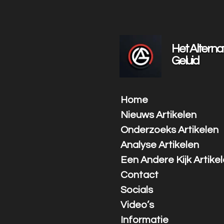
Ga
direct
naar
de
Het Alterna
hoofdinhoud
Geluid
Home
Nieuws Artikelen
Onderzoeks Artikelen
Analyse Artikelen
Een Andere Kijk Artike
Contact
Socials
Video’s
Informatie