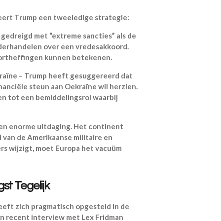
teert Trump een tweeledige strategie:
 gedreigd met “extreme sancties” als de
nderhandelen over een vredesakkoord.
portheffingen kunnen betekenen.
raïne – Trump heeft gesuggereerd dat
inanciële steun aan Oekraïne wil herzien.
n tot een bemiddelingsrol waarbij
en enorme uitdaging. Het continent
d van de Amerikaanse militaire en
ers wijzigt, moet Europa het vacuüm
st Tegelijk
eft zich pragmatisch opgesteld in de
en recent interview met Lex Fridman