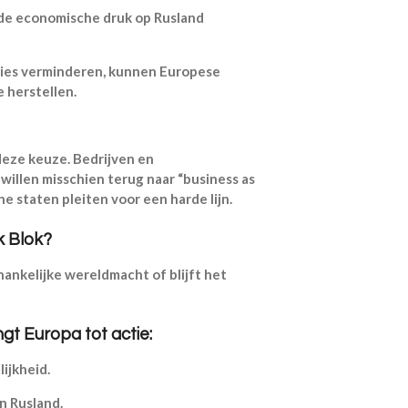
 de economische druk op Rusland
ties verminderen, kunnen Europese
 herstellen.
deze keuze. Bedrijven en
willen misschien terug naar “business as
che staten pleiten voor een harde lijn.
k Blok?
hankelijke wereldmacht of blijft het
gt Europa tot actie:
ijkheid.
n Rusland.