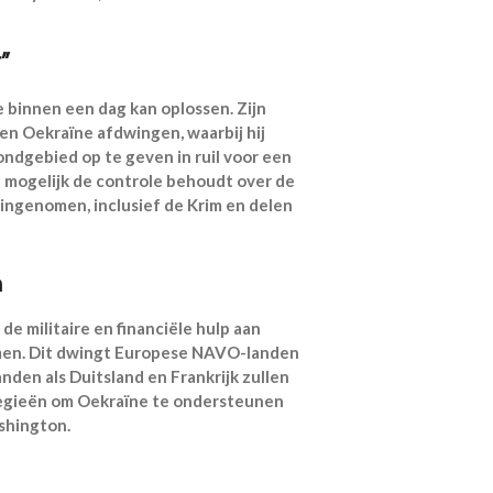
”
e binnen een dag kan oplossen. Zijn
n Oekraïne afdwingen, waarbij hij
rondgebied op te geven in ruil voor een
 mogelijk de controle behoudt over de
ingenomen, inclusief de Krim en delen
n
e militaire en financiële hulp aan
men. Dit dwingt Europese NAVO-landen
den als Duitsland en Frankrijk zullen
tegieën om Oekraïne te ondersteunen
shington.