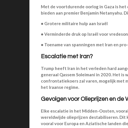
Met de voortdurende oorlog in Gaza is het d
bieden aan premier Benjamin Netanyahu. Dit
•
Grotere militaire hulp aan Israël
•
Verminderde druk op Israël voor vredeso
•
Toename van spanningen met Iran en pro-Ir
Escalatie met Iran?
Trump heeft Iran in het verleden hard aang
generaal Qassem Soleimani in 2020. Het is w
confrontatiekoers zal varen, mogelijk met mi
het Iraanse regime.
Gevolgen voor Olieprijzen en d
Elke escalatie in het Midden-Oosten, vooral
wereldwijde olieprijzen destabiliseren. Dit
vooral voor Europa en Aziatische landen die 