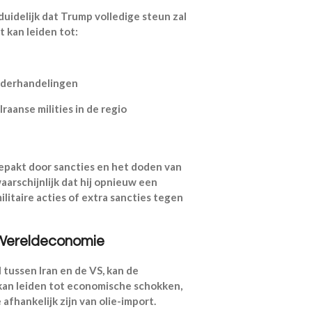
uidelijk dat Trump volledige steun zal
 kan leiden tot:
nderhandelingen
aanse milities in de regio
epakt door sancties en het doden van
aarschijnlijk dat hij opnieuw een
litaire acties of extra sancties tegen
e Wereldeconomie
 tussen Iran en de VS, kan de
 kan leiden tot economische schokken,
afhankelijk zijn van olie-import.