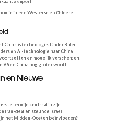
ikaanse export
onomie in een Westerse en Chinese
eid
met China is technologie. Onder Biden
ders en AI-technologie naar China
k voortzetten en mogelijk verscherpen,
e VS en China nog groter wordt.
ran en Nieuwe
ste termijn centraal in zijn
 de Iran-deal en steunde Israël
mijn het Midden-Oosten beïnvloeden?