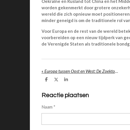
Oekraïne en Rusland tot China en het Midd
worden gekenmerkt door grotere onzekerhei
wereld die zich opnieuw moet positionere
minder geneigd is om de traditionele rol va
Voor Europa en de rest van de wereld betek
voorbereiden op een nieuw tijdperk van ge
de Verenigde Staten als traditionele bond
«
Europa tussen Oost en West: De Zoektocht naar Autonomie in een Geopolitieke Storm
D
D
S
e
e
h
l
e
a
e
l
r
Reactie plaatsen
n
e
Naam *