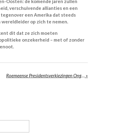
en-Oosten: de komende jaren zullen
d, verschuivende allianties en een
n tegenover een Amerika dat steeds
n wereldleider op zich te nemen.
ent dit dat ze zich moeten
opolitieke onzekerheid – met of zonder
genoot.
Roemeense Presidentsverkiezingen Ongeldig Verklaard: Georganiseerde Staatsgreep of Bestrijding van Russische Inmenging?
»