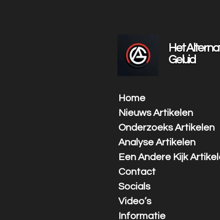
Ga
direct
naar
de
Het Alterna
hoofdinhoud
Geluid
Home
Nieuws Artikelen
Onderzoeks Artikelen
Analyse Artikelen
Een Andere Kijk Artike
Contact
Socials
Video’s
Informatie