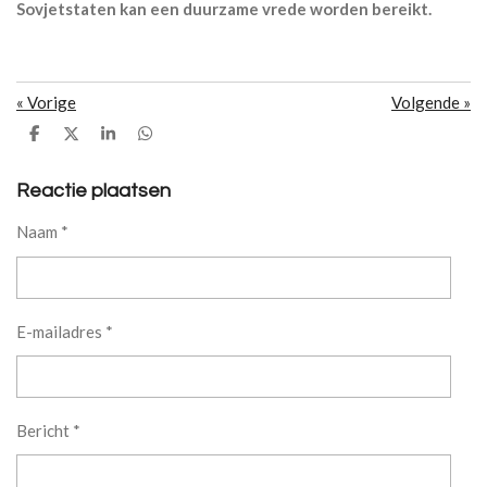
Sovjetstaten kan een duurzame vrede worden bereikt.
«
Vorige
Volgende
»
D
D
S
D
e
e
h
e
l
e
a
l
e
l
r
e
Reactie plaatsen
n
e
n
Naam *
E-mailadres *
Bericht *