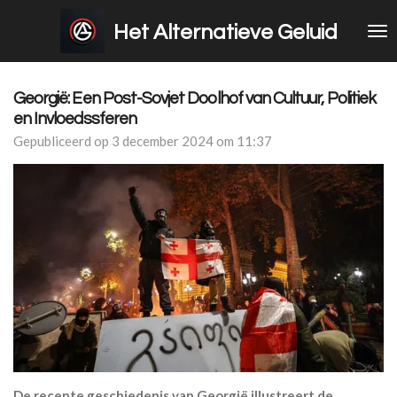
Ga
Het Alternatieve Geluid
direct
naar
de
hoofdinhoud
Georgië: Een Post-Sovjet Doolhof van Cultuur, Politiek
en Invloedssferen
Gepubliceerd op 3 december 2024 om 11:37
De recente geschiedenis van Georgië illustreert de