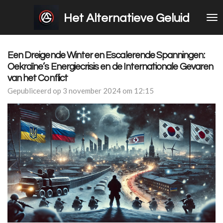
Ga
Het Alternatieve Geluid
direct
naar
de
hoofdinhoud
Een Dreigende Winter en Escalerende Spanningen:
Oekraïne’s Energiecrisis en de Internationale Gevaren
van het Conflict
Gepubliceerd op 3 november 2024 om 12:15