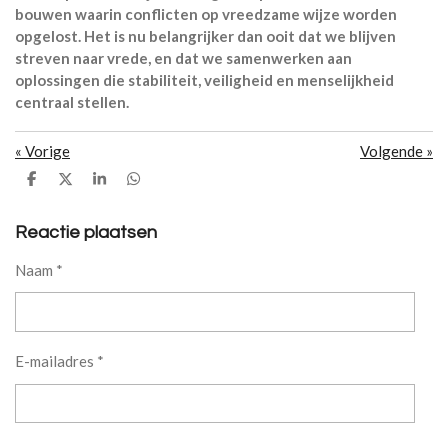
bouwen waarin conflicten op vreedzame wijze worden
opgelost. Het is nu belangrijker dan ooit dat we blijven
streven naar vrede, en dat we samenwerken aan
oplossingen die stabiliteit, veiligheid en menselijkheid
centraal stellen.
«
Vorige
Volgende
»
D
D
S
D
e
e
h
e
l
e
a
l
e
l
r
e
Reactie plaatsen
n
e
n
Naam *
E-mailadres *