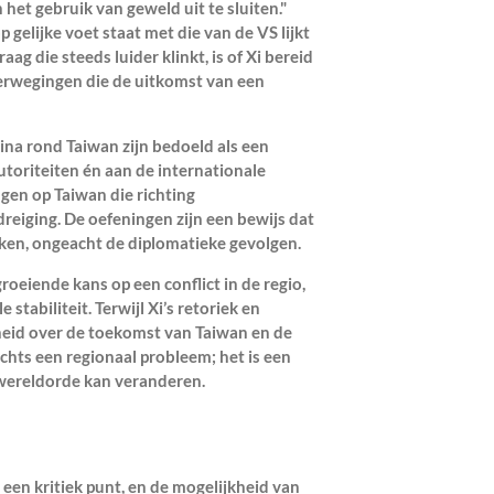
het gebruik van geweld uit te sluiten."
p gelijke voet staat met die van de VS lijkt
ag die steeds luider klinkt, is of Xi bereid
overwegingen die de uitkomst van een
ina rond Taiwan zijn bedoeld als een
toriteiten én aan de internationale
en op Taiwan die richting
dreiging. De oefeningen zijn een bewijs dat
iken, ongeacht de diplomatieke gevolgen.
eiende kans op een conflict in de regio,
tabiliteit. Terwijl Xi’s retoriek en
rheid over de toekomst van Taiwan en de
lechts een regionaal probleem; het is een
 wereldorde kan veranderen.
 een kritiek punt, en de mogelijkheid van