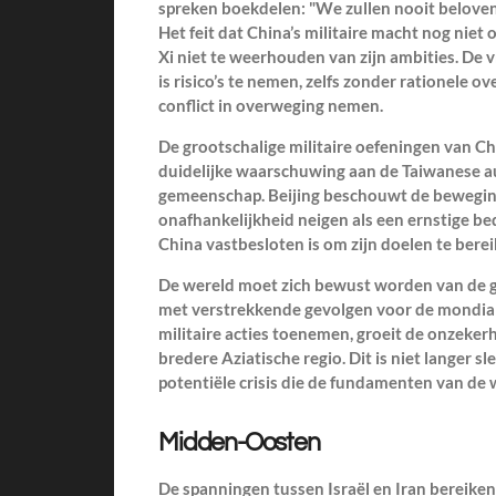
spreken boekdelen: "We zullen nooit beloven 
Het feit dat China’s militaire macht nog niet o
Xi niet te weerhouden van zijn ambities. De vra
is risico’s te nemen, zelfs zonder rationele 
conflict in overweging nemen.
De grootschalige militaire oefeningen van Ch
duidelijke waarschuwing aan de Taiwanese au
gemeenschap. Beijing beschouwt de beweging
onafhankelijkheid neigen als een ernstige be
China vastbesloten is om zijn doelen te bere
De wereld moet zich bewust worden van de gro
met verstrekkende gevolgen voor de mondiale s
militaire acties toenemen, groeit de onzeke
bredere Aziatische regio. Dit is niet langer s
potentiële crisis die de fundamenten van de
Midden-Oosten
De spanningen tussen Israël en Iran bereiken