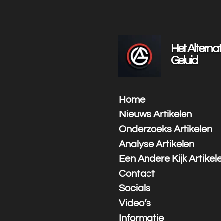
Ga
direct
naar
de
Het Alternat
hoofdinhoud
Geluid
Home
Nieuws Artikelen
Onderzoeks Artikelen
Analyse Artikelen
Een Andere Kijk Artikel
Contact
Socials
Video’s
Informatie