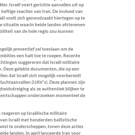
ler. Israël voert gerichte aanvallen uit op
 heftige reacties van Iran. De invloed van
aël voelt zich genoodzaakt hiertegen op te
e situatie waarin beide landen afstevenen
biliteit van de hele regio zou kunnen
gelijk preventief zal toeslaan om de
ambities een halt toe te roepen. Recente
htingen suggereren dat Israël militaire
n. Deze gelekte documenten, die op een
en dat Israël zich mogelijk voorbereidt
uchtaanvallen (UAV's). Deze plannen zijn
gheidsdreiging als ze authentiek blijken te
 agentschappen onderzoeken momenteel de
 reageren op Israëlische militaire
van Israël met honderden ballistische
wist te onderscheppen, tonen deze acties
ide landen. In april lanceerde Iran voor