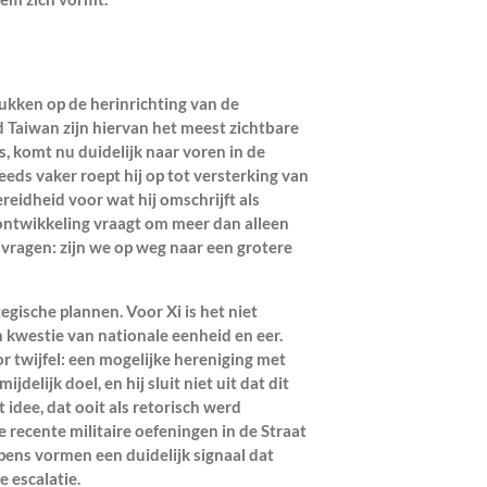
rukken op de herinrichting van de
 Taiwan zijn hiervan het meest zichtbare
s, komt nu duidelijk naar voren in de
teeds vaker roept hij op tot versterking van
ereidheid voor wat hij omschrijft als
 ontwikkeling vraagt om meer dan alleen
 vragen: zijn we op weg naar een grotere
tegische plannen. Voor Xi is het niet
n kwestie van nationale eenheid en eer.
r twijfel: een mogelijke hereniging met
delijk doel, en hij sluit niet uit dat dit
idee, dat ooit als retorisch werd
e recente militaire oefeningen in de Straat
ens vormen een duidelijk signaal dat
e escalatie.