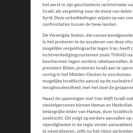
het eerst in zijn geschiedenis rechtstreeks 
Israël, als vergelding voor de dood van leden
Syrië. Deze ontwikkelingen wijzen op een sne
confrontaties tussen de twee landen.
De Verenigde Staten, die nauwe bondgenoten z
in het proberen te de-escaleren van deze situa
mogelijke vergeldingsactie tegen Iran, heeft
luchtverdedigingssystemen zoals THAAD naar
beschermen tegen verdere raketaanvallen. 
president Biden, proberen Israël aan te spore
oorlog in het Midden-Oosten te voorkomen. B
mogelijke Israëlische aanval op de nucleaire f
terughoudendheid, met het doel de gespannen 
Naast de spanningen met Iran blijft Israël oo
sleutelpersonen binnen Hamas en Hezbollah.
belangrijke leider van Hamas, door Israëlisc
zoektocht. Dit volgt op eerdere aanvallen o
vijandigheden in de regio verder aanwakkert. 
te neutraliseren, zelfs nu het risico op breder