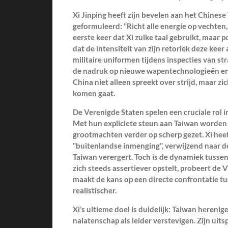
Xi Jinping heeft zijn bevelen aan het Chinese
geformuleerd: "Richt alle energie op vechten, b
eerste keer dat Xi zulke taal gebruikt, maar 
dat de intensiteit van zijn retoriek deze keer
militaire uniformen tijdens inspecties van 
de nadruk op nieuwe wapentechnologieën en 
China niet alleen spreekt over strijd, maar zi
komen gaat.
De Verenigde Staten spelen een cruciale rol i
Met hun expliciete steun aan Taiwan worden
grootmachten verder op scherp gezet. Xi hee
"buitenlandse inmenging", verwijzend naar de
Taiwan verergert. Toch is de dynamiek tusse
zich steeds assertiever opstelt, probeert de 
maakt de kans op een directe confrontatie 
realistischer.
Xi’s ultieme doel is duidelijk: Taiwan herenig
nalatenschap als leider verstevigen. Zijn uits