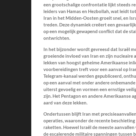
een grootschalige confrontatie lijkt steeds reë
leiders van Hamas en Hezbollah, wat leidt tot
Iran in het Midden-Oosten groeit snel, en Isr
treden. Deze dynamiek creëert een gevaarlijk
op een mogelijk gewapend conflict dat de sta
ontwrichten.
In het bijzonder wordt gevreesd dat Israël mo
groeiende invloed van Iran en zijn nucleaire 
lekken van hoogst geheime Amerikaanse inlic
voorbereidingen treft voor een aanval op Ira
Telegram-kanaal werden gepubliceerd, onthull
op een aanval met onder andere onbemande l
uiterst gevoelig en vormen een ernstige veili
zijn. Het Pentagon en andere Amerikaanse
aard van deze lekken.
Ondertussen blijft Iran met precisieaanvallen
operaties, waaronder de recente beschieting 
raketten. Hoewel Israël de meeste aanvallen 
de escalerende militaire spanningen tussen be