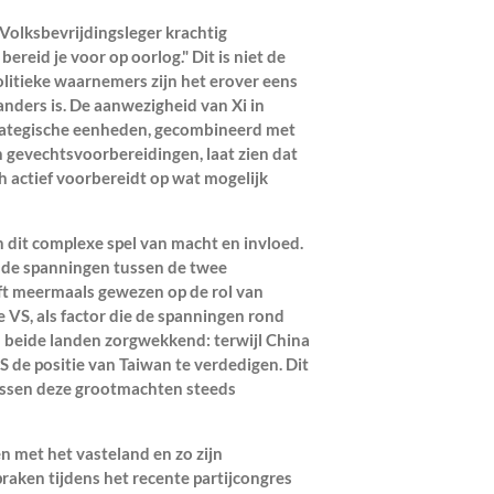
 Volksbevrijdingsleger krachtig
ereid je voor op oorlog." Dit is niet de
politieke waarnemers zijn het erover eens
 anders is. De aanwezigheid van Xi in
strategische eenheden, gecombineerd met
gevechtsvoorbereidingen, laat zien dat
ch actief voorbereidt op wat mogelijk
n dit complexe spel van macht en invloed.
 de spanningen tussen de twee
ft meermaals gewezen op de rol van
 VS, als factor die de spanningen rond
n beide landen zorgwekkend: terwijl China
VS de positie van Taiwan te verdedigen. Dit
tussen deze grootmachten steeds
en met het vasteland en zo zijn
praken tijdens het recente partijcongres