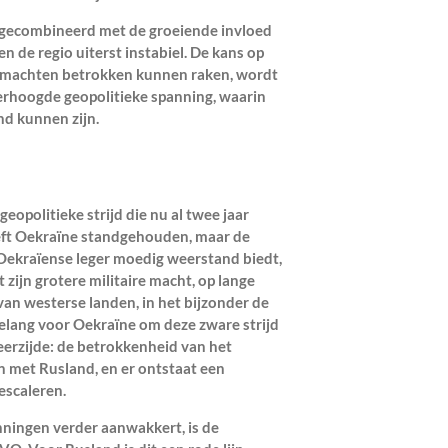
 gecombineerd met de groeiende invloed
en de regio uiterst instabiel. De kans op
otmachten betrokken kunnen raken, wordt
verhoogde geopolitieke spanning, waarin
nd kunnen zijn.
eopolitieke strijd die nu al twee jaar
eeft Oekraïne standgehouden, maar de
t Oekraïense leger moedig weerstand biedt,
 zijn grotere militaire macht, op lange
van westerse landen, in het bijzonder de
belang voor Oekraïne om deze zware strijd
eerzijde: de betrokkenheid van het
n met Rusland, en er ontstaat een
escaleren.
nningen verder aanwakkert, is de