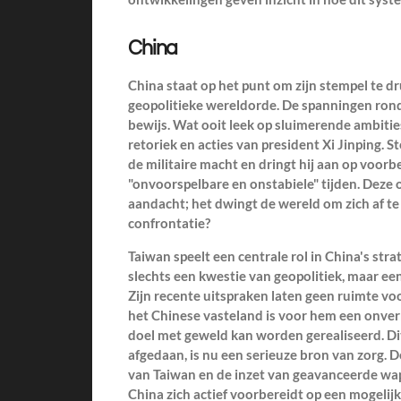
China
China staat op het punt om zijn stempel te d
geopolitieke wereldorde. De spanningen rond
bewijs. Wat ooit leek op sluimerende ambitie
retoriek en acties van president Xi Jinping. S
de militaire macht en dringt hij aan op voorb
"onvoorspelbare en onstabiele" tijden. Deze
aandacht; het dwingt de wereld om zich af te
confrontatie?
Taiwan speelt een centrale rol in China's stra
slechts een kwestie van geopolitiek, maar ee
Zijn recente uitspraken laten geen ruimte voo
het Chinese vasteland is voor hem een onvermij
doel met geweld kan worden gerealiseerd. Dit 
afgedaan, is nu een serieuze bron van zorg. D
van Taiwan en de inzet van geavanceerde wap
China zich actief voorbereidt op een mogelijk