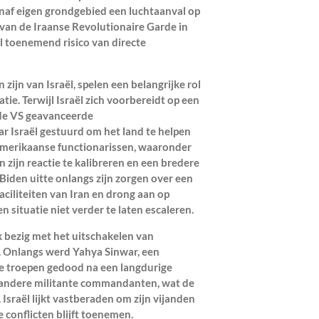
vanaf eigen grondgebied een luchtaanval op
 van de Iraanse Revolutionaire Garde in
l toenemend risico van directe
ijn van Israël, spelen een belangrijke rol
tie. Terwijl Israël zich voorbereidt op een
 de VS geavanceerde
 Israël gestuurd om het land te helpen
Amerikaanse functionarissen, waaronder
n zijn reactie te kalibreren en een bredere
iden uitte onlangs zijn zorgen over een
aciliteiten van Iran en drong aan op
situatie niet verder te laten escaleren.
k bezig met het uitschakelen van
 Onlangs werd Yahya Sinwar, een
he troepen gedood na een langdurige
p andere militante commandanten, wat de
Israël lijkt vastberaden om zijn vijanden
e conflicten blijft toenemen.