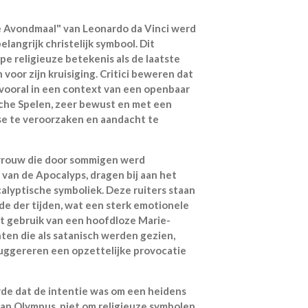
e Avondmaal" van Leonardo da Vinci werd
elangrijk christelijk symbool. Dit
pe religieuze betekenis als de laatste
 voor zijn kruisiging. Critici beweren dat
 vooral in een context van een openbaar
che Spelen, zeer bewust en met een
se te veroorzaken en aandacht te
nvrouw die door sommigen werd
 van de Apocalyps, dragen bij aan het
calyptische symboliek. Deze ruiters staan
de der tijden, wat een sterk emotionele
et gebruik van een hoofdloze Marie-
en die als satanisch werden gezien,
suggereren een opzettelijke provocatie
arde dat de intentie was om een heidens
van Olympus, niet om religieuze symbolen