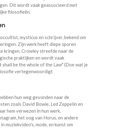
ngen. Dit wordt vaak geassocieerd met
ijke filosofieën.
en
ccultist, mysticus en schrijver, bekend om
leringen. Zijn werk heeft diepe sporen
ke kringen. Crowley streefde naar de
agische praktijken en wordt vaak
 shall be the whole of the Law" (Doe wat je
 filosofie vertegenwoordigt​
hebben hun weg gevonden naar de
iesten zoals David Bowie, Led Zeppelin en
naar hem verwezen in hun werk.
ntagram, het oog van Horus, en andere
in muziekvideo's, mode, en kunst om