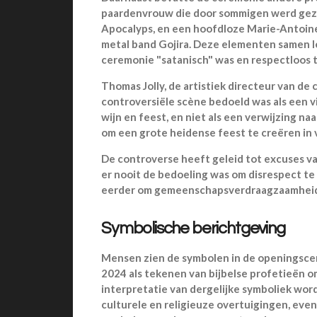
paardenvrouw die door sommigen werd gezie
Apocalyps, en een hoofdloze Marie-Antoine
metal band Gojira. Deze elementen samen l
ceremonie "satanisch" was en respectloos t
Thomas Jolly, de artistiek directeur van de
controversiële scène bedoeld was als een v
wijn en feest, en niet als een verwijzing n
om een grote heidense feest te creëren in
De controverse heeft geleid tot excuses v
er nooit de bedoeling was om disrespect te
eerder om gemeenschapsverdraagzaamheid 
Symbolische berichtgeving
Mensen zien de symbolen in de openingsce
2024 als tekenen van bijbelse profetieën o
interpretatie van dergelijke symboliek wo
culturele en religieuze overtuigingen, eve