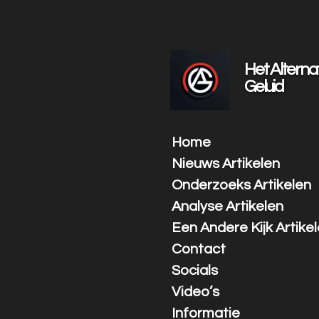
Ga
direct
naar
de
Het Alterna
hoofdinhoud
Geluid
Home
Nieuws Artikelen
Onderzoeks Artikelen
Analyse Artikelen
Een Andere Kijk Artike
Contact
Socials
Video’s
Informatie