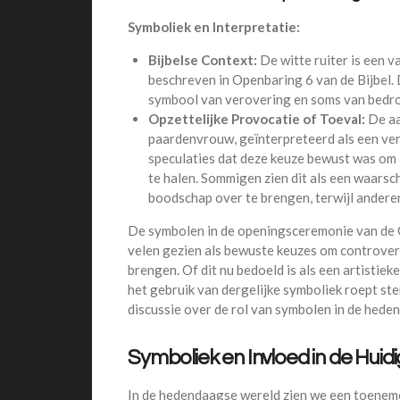
Symboliek en Interpretatie:
Bijbelse Context:
De witte ruiter is een v
beschreven in Openbaring 6 van de Bijbel. 
symbool van verovering en soms van bedrog,
Opzettelijke Provocatie of Toeval:
De aa
paardenvrouw, geïnterpreteerd als een verw
speculaties dat deze keuze bewust was om 
te halen. Sommigen zien dit als een waars
boodschap over te brengen, terwijl anderen
De symbolen in de openingsceremonie van de
velen gezien als bewuste keuzes om controver
brengen. Of dit nu bedoeld is als een artistiek
het gebruik van dergelijke symboliek roept ste
discussie over de rol van symbolen in de hede
Symboliek en Invloed in de Huid
In de hedendaagse wereld zien we een toenem