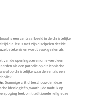
aal is een centraal beeld in de christelijke
ltijd die Jezus met zijn discipelen deelde
ieuze betekenis en wordt vaak gezien als
xt van de openingsceremonie werd een
erden als een parodie op dit iconische
aanval op christelijke waarden en als een
mboliek.
ën:
Sommige critici beschouwden deze
sche ideologieën, waarbij de nadruk op
en poging leek om traditionele religieuze