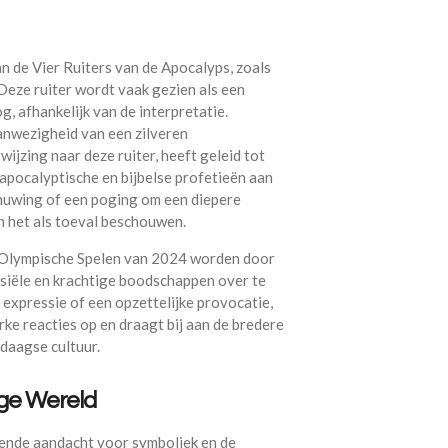
an de Vier Ruiters van de Apocalyps, zoals
Deze ruiter wordt vaak gezien als een
 afhankelijk van de interpretatie.
nwezigheid van een zilveren
ijzing naar deze ruiter, heeft geleid tot
apocalyptische en bijbelse profetieën aan
chuwing of een poging om een diepere
 het als toeval beschouwen​.
 Olympische Spelen van 2024 worden door
siële en krachtige boodschappen over te
e expressie of een opzettelijke provocatie,
rke reacties op en draagt bij aan de bredere
ndaagse cultuur.
ige Wereld
ende aandacht voor symboliek en de