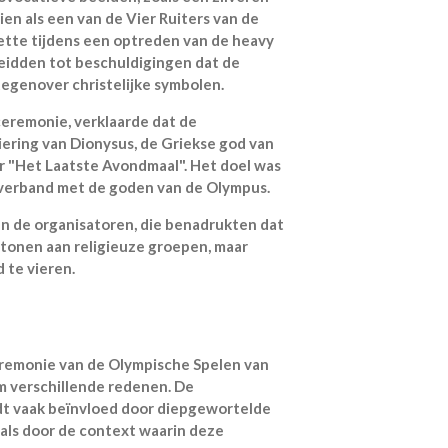
n als een van de Vier Ruiters van de
tte tijdens een optreden van de heavy
eidden tot beschuldigingen dat de
egenover christelijke symbolen​.
 ceremonie, verklaarde dat de
iering van Dionysus, de Griekse god van
aar "Het Laatste Avondmaal". Het doel was
 verband met de goden van de Olympus​.
an de organisatoren, die benadrukten dat
 tonen aan religieuze groepen, maar
te vieren​.
remonie van de Olympische Spelen van
m verschillende redenen. De
rdt vaak beïnvloed door diepgewortelde
nals door de context waarin deze