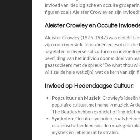
invloed van ideologische en occulte groeperi
figuren zoals Aleister Crowley en zijn invloedr
Aleister Crowley en Occulte Invloed
Aleister Crowley (1875-1947) was een Britse o
zijn controversiële filosofieën en esoterische 
nagelaten in diverse subculturen en invloedrij
bevrijding van het individu door middel van m
geassocieerd met de spreuk "Do what thou wilt
wilt zal de hele wet zijn), wat de kern van zijn
Invloed op Hedendaagse Cultuur:
Popcultuur en Muziek:
Crowley's ideeën 
populaire cultuur, met name in muziek. Art
The Beatles hebben expliciet of impliciet 
Symbolen:
Occulte symbolen, zoals het pe
esoterische beelden, worden vaak gebruikt 
mystiek en rebellie uit te stralen.