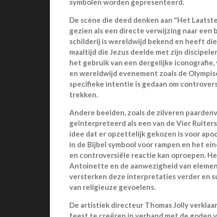
symbolen worden gepresenteerd.
De scène die deed denken aan "Het Laatst
gezien als een directe verwijzing naar een b
schilderij is wereldwijd bekend en heeft die
maaltijd die Jezus deelde met zijn discipelen
het gebruik van een dergelijke iconografie,
en wereldwijd evenement zoals de Olympis
specifieke intentie is gedaan om controver
trekken​.
Andere beelden, zoals de zilveren paarde
geïnterpreteerd als een van de Vier Ruiters
idee dat er opzettelijk gekozen is voor apo
in de Bijbel symbool voor rampen en het ein
en controversiële reactie kan oproepen​. H
Antoinette en de aanwezigheid van element
versterken deze interpretaties verder en 
van religieuze gevoelens.
De artistiek directeur Thomas Jolly verkla
feest te creëren in verband met de goden 