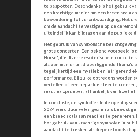
te bespotten. Desondanks is het gebruik v
een krachtige manier om een breed scala aan
bewondering tot verontwaardiging​. Het cr
om de aandacht te vestigen op de ceremoni
uiteindelijk kan bijdragen aan de publieke 
Het gebruik van symbolische berichtgeving 
grote concerten. Een bekend voorbeeld is d
Horse", die diverse esoterische en occulte
als een manier om dieperliggende thema's e
tegelijkertijd een mystiek en intrigerend 
performance. Bij zulke optredens worden s
vertellen of een bepaalde sfeer te creëren,
reacties oproepen, afhankelijk van hoe het
In conclusie, de symboliek in de openingsc
2024 werd door velen gezien als bewust ge
een breed scala aan reacties te genereren. 
het gebruik van krachtige symbolen in pub
aandacht te trekken als diepere boodschap