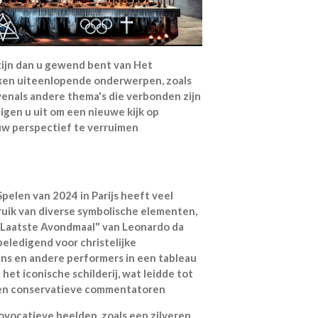
 zijn dan u gewend bent van Het
ijken uiteenlopende onderwerpen, zoals
venals andere thema's die verbonden zijn
gen u uit om een nieuwe kijk op
w perspectief te verruimen
elen van 2024 in Parijs heeft veel
uik van diverse symbolische elementen,
 Laatste Avondmaal" van Leonardo da
beledigend voor christelijke
ns en andere performers in een tableau
et iconische schilderij, wat leidde tot
 en conservatieve commentatoren​
vocatieve beelden, zoals een zilveren