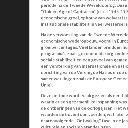
periode na de Tweede Wereldoorlog. Deze f
"Golden Age of Capitalism" (circa 1945-197
economische groei, opbouw van welvaartss
institutionele stabiliteit in veel westerse 
Na de verwoesting van de Tweede Wereldoo
economische wederopbouw, vooral in Europa
groeipercentages. Veel landen breidden hu
programma's zoals gezondheidszorg, onderw
sociale stabiliteit en een gevoel van geme
een versterking van internationale en nati
oprichting van de Verenigde Naties en de 
samenwerkingen zoals de Europese Gemeen
Unie).
Deze periode wordt vaak gezien als een tij
waarin er een gezamenlijke inspanning was 
de ontberingen van de oorlogsjaren. Het wa
waarden de boventoon voerden, wat later 
daaropvolgende "Ontwaking" fase in de jar
culturele en sociale veranderingen.