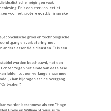
ndividualistische neigingen vaak
nleving. Er is een sterk collectief
gen voor het grotere goed. Er is sprake
.
me, economische groei en technologische
vooruitgang en verbetering, met
en andere essentiële diensten. Er is een
n stabiel worden beschouwd, met een
 Echter, tegen het einde van deze fase
ken leiden tot een verlangen naar meer
indelijk kan bijdragen aan de overgang
 "Ontwaken".
e kan worden beschouwd als een "Hoge
 Neil Howe en William Strauss, is de