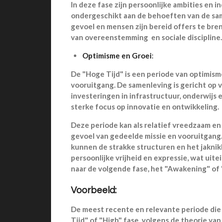
In deze fase zijn persoonlijke ambities en i
ondergeschikt aan de behoeften van de same
gevoel en mensen zijn bereid offers te bren
van overeenstemming en sociale discipline
Optimisme en Groei
:
De "Hoge Tijd" is een periode van optimis
vooruitgang. De samenleving is gericht op 
investeringen in infrastructuur, onderwijs 
sterke focus op innovatie en ontwikkeling.
Deze periode kan als relatief vreedzaam e
gevoel van gedeelde missie en vooruitgang.
kunnen de strakke structuren en het jaknik
persoonlijke vrijheid en expressie, wat uite
naar de volgende fase, het "Awakening" of
Voorbeeld:
De meest recente en relevante periode di
Tijd" of "High" fase, volgens de theorie van