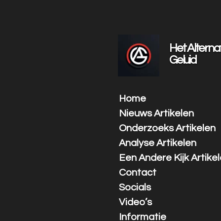
Ga
direct
naar
de
Het Alterna
hoofdinhoud
Geluid
Home
Nieuws Artikelen
Onderzoeks Artikelen
Analyse Artikelen
Een Andere Kijk Artike
Contact
Socials
Video’s
Informatie