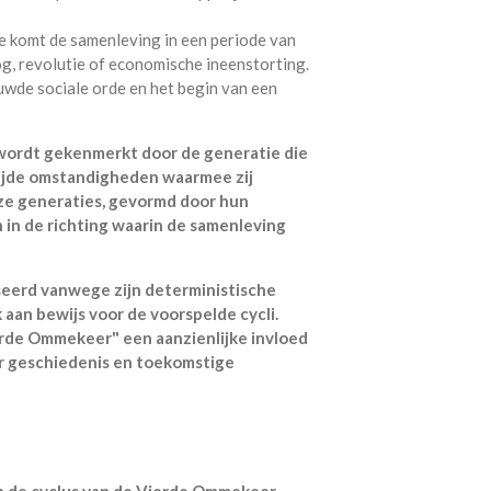
se komt de samenleving in een periode van
og, revolutie of economische ineenstorting.
ieuwde sociale orde en het begin van een
wordt gekenmerkt door de generatie die
ijde omstandigheden waarmee zij
ze generaties, gevormd door hun
 in de richting waarin de samenleving
seerd vanwege zijn deterministische
aan bewijs voor de voorspelde cycli.
rde Ommekeer" een aanzienlijke invloed
 geschiedenis en toekomstige
in de cyclus van de Vierde Ommekeer,