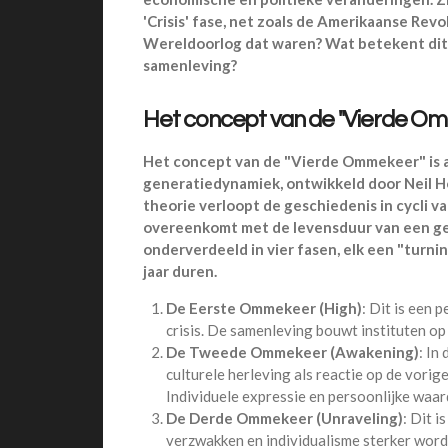
'Crisis' fase, net zoals de Amerikaanse Rev
Wereldoorlog dat waren? Wat betekent dit
samenleving?
Het concept van de ''Vierde O
Het concept van de "Vierde Ommekeer" is a
generatiedynamiek, ontwikkeld door Neil H
theorie verloopt de geschiedenis in cycli 
overeenkomt met de levensduur van een ge
onderverdeeld in vier fasen, elk een "turni
jaar duren.
De Eerste Ommekeer (High)
: Dit is een 
crisis. De samenleving bouwt instituten op
De Tweede Ommekeer (Awakening)
: In
culturele herleving als reactie op de vorig
Individuele expressie en persoonlijke waar
De Derde Ommekeer (Unraveling)
: Dit i
verzwakken en individualisme sterker wordt