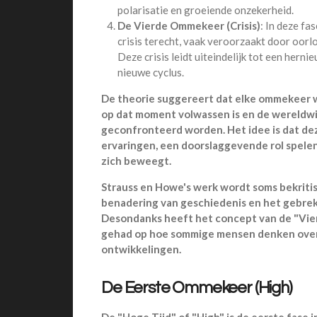
polarisatie en groeiende onzekerheid.
De Vierde Ommekeer (Crisis)
: In deze fa
crisis terecht, vaak veroorzaakt door oorl
Deze crisis leidt uiteindelijk tot een hern
nieuwe cyclus.
De theorie suggereert dat elke ommekeer 
op dat moment volwassen is en de wereldw
geconfronteerd worden. Het idee is dat de
ervaringen, een doorslaggevende rol spelen
zich beweegt.
Strauss en Howe's werk wordt soms bekriti
benadering van geschiedenis en het gebrek 
Desondanks heeft het concept van de "Vie
gehad op hoe sommige mensen denken over
ontwikkelingen.
De Eerste Ommekeer (High)
De "Hoge Tijd" of "High" is de eerste fase 