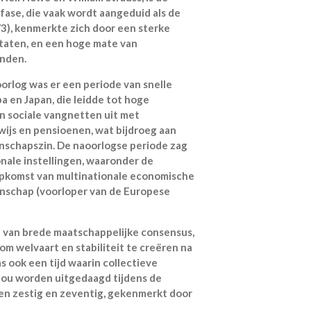
ase, die vaak wordt aangeduid als de
3), kenmerkte zich door een sterke
taten, en een hoge mate van
landen.
rlog was er een periode van snelle
 en Japan, die leidde tot hoge
n sociale vangnetten uit met
ijs en pensioenen, wat bijdroeg aan
enschapszin. De naoorlogse periode zag
onale instellingen, waaronder de
opkomst van multinationale economische
schap (voorloper van de Europese
d van brede maatschappelijke consensus,
om welvaart en stabiliteit te creëren na
s ook een tijd waarin collectieve
zou worden uitgedaagd tijdens de
en zestig en zeventig, gekenmerkt door