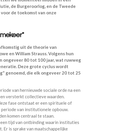
olutie, de Burgeroorlog, en de Tweede
 voor de toekomst van onze
mmekeer''
fkomstig uit de theorie van
owe en William Strauss. Volgens hun
van ongeveer 80 tot 100 jaar, wat ruwweg
neratie. Deze grote cyclus wordt
ng" genoemd, die elk ongeveer 20 tot 25
periode van hernieuwde sociale orde na een
 en versterkt collectieve waarden.
 deze fase ontstaat er een spirituele of
e periode van institutionele opbouw.
den komen centraal te staan.
s een tijd van ontbinding waarin instituties
. Er is sprake van maatschappelijke