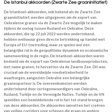
De Istanbul akkoorden (Zwarte Zee graaninitiatief)
De Istanboel-akkoorden, ook bekend als de Zwarte Zee
graaninitiatief, werden uitgegeven om de export van
Oekraïense granen via de Zwarte Zee mogelijk te maken
tijdens de oorlog tussen Rusland en Oekraïne. Deze
akkoorden, die op 22 juli 2022 werden ondertekend,
hebben weliswaar geen directe betrekking op handel met
Europa of EU-toetreding, maar ze spelen wel een
belangrijke rol in de geopolitieke dynamiek en economische
samenwerking in de regio. De Istanboel-akkoorden waren
bedoeld om de export van Oekraïense landbouwproducten,
met name granen, te hervatten via de Zwarte Zee. Dit was
cruciaal om de wereldwijde voedselzekerheid te
waarborgen, aangezien Oekraïne een belangrijke
graanexporteur is. De overeenkomsten werden
ondertekend door vertegenwoordigers van Oekraïne,
Rusland, Turkije en de Verenigde Naties. Turkije en de VN
speelden een bemiddelende rol in het tot stand brengen
van deze akkoorden. De akkoorden omvatten het creëren
van veilige corridors voor schepen die graan en andere