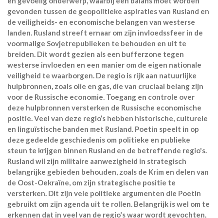
en gevoelig onderwerp, waarbij een balans moet worden
gevonden tussen de geopolitieke aspiraties van Rusland en
de veiligheids- en economische belangen van westerse
landen. Rusland streeft ernaar om zijn invloedssfeer in de
voormalige Sovjetrepublieken te behouden en uit te
breiden. Dit wordt gezien als een bufferzone tegen
westerse invloeden en een manier om de eigen nationale
veiligheid te waarborgen. De regio is rijk aan natuurlijke
hulpbronnen, zoals olie en gas, die van cruciaal belang zijn
voor de Russische economie. Toegang en controle over
deze hulpbronnen versterken de Russische economische
positie. Veel van deze regio’s hebben historische, culturele
en linguïstische banden met Rusland. Poetin speelt in op
deze gedeelde geschiedenis om politieke en publieke
steun te krijgen binnen Rusland en de betreffende regio's.
Rusland wil zijn militaire aanwezigheid in strategisch
belangrijke gebieden behouden, zoals de Krim en delen van
de Oost-Oekraïne, om zijn strategische positie te
versterken. Dit zijn vele politieke argumenten die Poetin
gebruikt om zijn agenda uit te rollen. Belangrijk is wel om te
erkennen dat in veel van de regio's waar wordt gevochten,