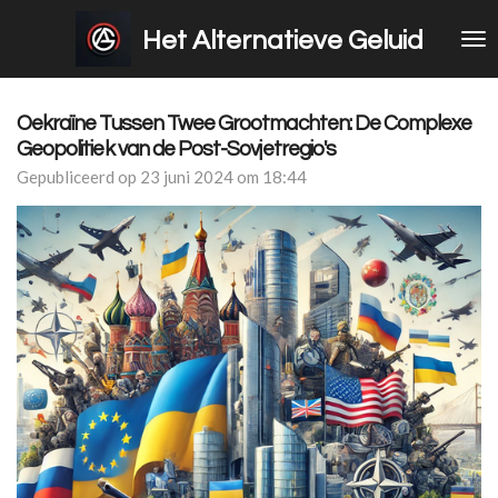
Ga
Het Alternatieve Geluid
direct
naar
de
hoofdinhoud
Oekraïne Tussen Twee Grootmachten: De Complexe
Geopolitiek van de Post-Sovjetregio's
Gepubliceerd op 23 juni 2024 om 18:44