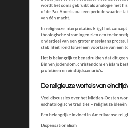
wordt het soms gebruikt als analogie met hi
of de Pax Americana: een periode waarin stab
van één macht.
In religieuze interpretaties krijgt het conce
theologische stromingen zien een toekomstig
onderdeel van een groter messiaans proces. I
stabiliteit rond Israël een voorfase van een 
Het is belangrijk te benadrukken dat dit gee
Binnen jodendom, christendom en islam best
profetieën en eindtijdscenario’s.
De religieuze wortels van eindti
Veel discussies over het Midden-Oosten wor
eschatologische tradities – religieuze ideeën
Een belangrijke invloed in Amerikaanse relig
Dispensationalism