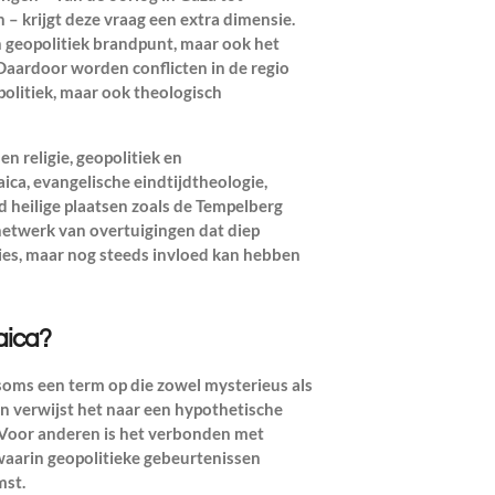
– krijgt deze vraag een extra dimensie.
 geopolitiek brandpunt, maar ook het
 Daardoor worden conflicten in de regio
politiek, maar ook theologisch
n religie, geopolitiek en
ica, evangelische eindtijdtheologie,
 heilige plaatsen zoals de Tempelberg
netwerk van overtuigingen dat diep
ties, maar nog steeds invloed kan hebben
aica?
soms een term op die zowel mysterieus als
n verwijst het naar een hypothetische
. Voor anderen is het verbonden met
 waarin geopolitieke gebeurtenissen
mst.