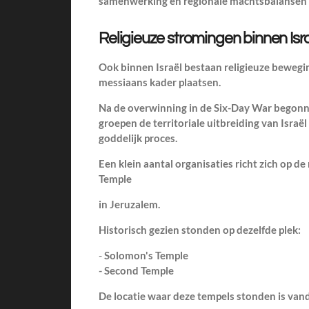
samenwerking en regionale machtsbalansen s
Religieuze stromingen binnen Isr
Ook binnen Israël bestaan religieuze bewegi
messiaans kader plaatsen.
Na de overwinning in de
Six-Day War
begonne
groepen de territoriale uitbreiding van Israë
goddelijk proces.
Een klein aantal organisaties richt zich op 
Temple
in Jeruzalem.
Historisch gezien stonden op dezelfde plek:
-
Solomon's Temple
- Second Temple
De locatie waar deze tempels stonden is van