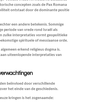
storische concepten zoals de Pax Romana
iliteit ontstaat door de dominante positie
pt echter een andere betekenis. Sommige
e periode van vrede rond Israël als
n zulke interpretaties vormt geopolitieke
toekomstige spirituele of messiaanse orde.
n algemeen erkend religieus dogma is.
aan uiteenlopende interpretaties van
jdverwachtingen
den beïnvloed door verschillende
 over het einde van de geschiedenis.
ieuze kringen is het zogenaamde: