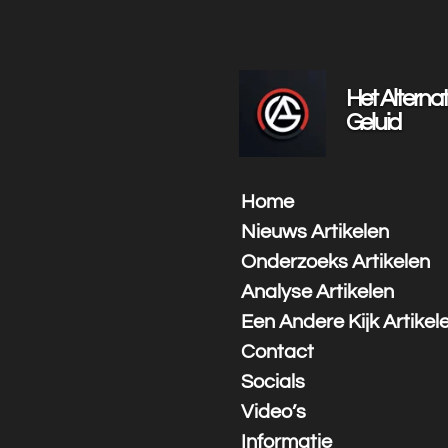
Ga
direct
naar
de
Het Alternat
hoofdinhoud
Geluid
Home
Nieuws Artikelen
Onderzoeks Artikelen
Analyse Artikelen
Een Andere Kijk Artikel
Contact
Socials
Video’s
Informatie