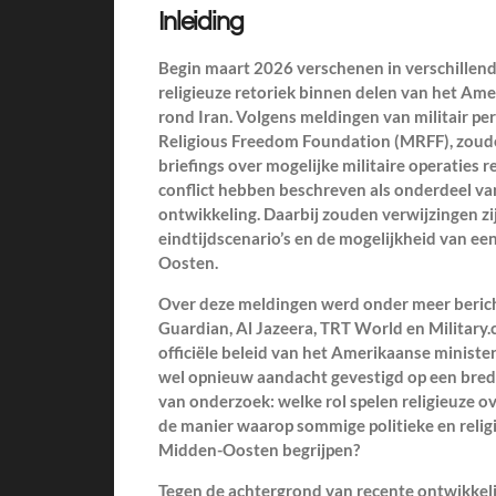
Inleiding
Begin maart 2026 verschenen in verschillend
religieuze retoriek binnen delen van het Am
rond Iran. Volgens meldingen van militair pe
Religious Freedom Foundation (MRFF), zou
briefings over mogelijke militaire operaties r
conflict hebben beschreven als onderdeel van
ontwikkeling. Daarbij zouden verwijzingen zi
eindtijdscenario’s en de mogelijkheid van ee
Oosten.
Over deze meldingen werd onder meer berich
Guardian, Al Jazeera, TRT World en Military.
officiële beleid van het Amerikaanse ministe
wel opnieuw aandacht gevestigd op een brede
van onderzoek: welke rol spelen religieuze ov
de manier waarop sommige politieke en relig
Midden-Oosten begrijpen?
Tegen de achtergrond van recente ontwikkeli