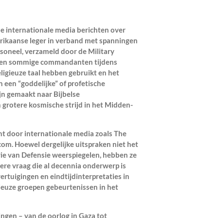
e internationale media berichten over
erikaanse leger in verband met spanningen
rsoneel, verzameld door de Military
den sommige commandanten tijdens
eligieuze taal hebben gebruikt en het
 een “goddelijke” of profetische
jn gemaakt naar Bijbelse
n grotere kosmische strijd in het Midden-
t door internationale media zoals The
com. Hoewel dergelijke uitspraken niet het
rie van Defensie weerspiegelen, hebben ze
re vraag die al decennia onderwerp is
ertuigingen en eindtijdinterpretaties in
ieuze groepen gebeurtenissen in het
ngen – van de oorlog in Gaza tot