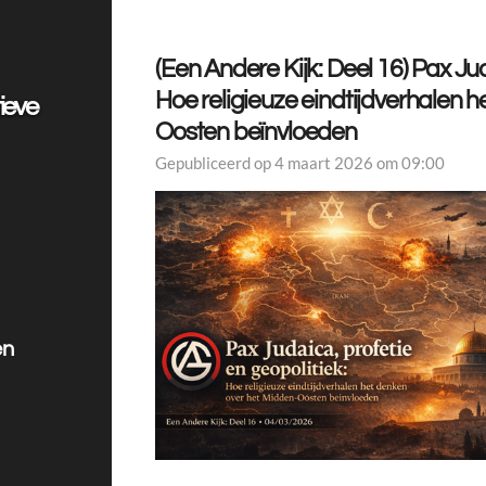
(Een Andere Kijk: Deel 16) Pax Jud
Hoe religieuze eindtijdverhalen 
ieve
Oosten beïnvloeden
Gepubliceerd op 4 maart 2026 om 09:00
en