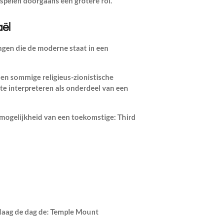
pelen doorgaans een grotere rol.
aël
ngen die de moderne staat in een
n sommige religieus-zionistische
l te interpreteren als onderdeel van een
de mogelijkheid van een toekomstige:
Third
daag de dag de:
Temple Mount