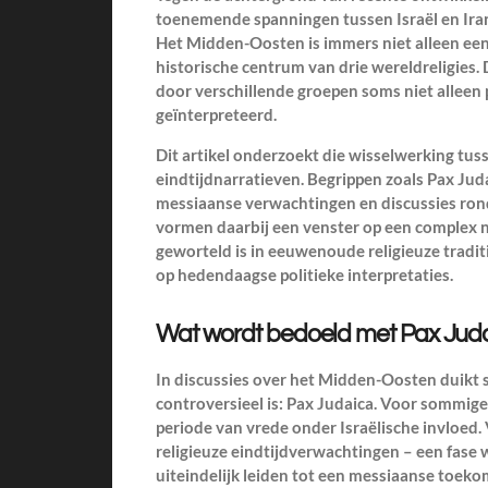
toenemende spanningen tussen Israël en Iran 
Het Midden-Oosten is immers niet alleen een
historische centrum van drie wereldreligies.
door verschillende groepen soms niet alleen 
geïnterpreteerd.
Dit artikel onderzoekt die wisselwerking tusse
eindtijdnarratieven. Begrippen zoals Pax Juda
messiaanse verwachtingen en discussies rond
vormen daarbij een venster op een complex 
geworteld is in eeuwenoude religieuze tradi
op hedendaagse politieke interpretaties.
Wat wordt bedoeld met Pax Jud
In discussies over het Midden-Oosten duikt 
controversieel is: Pax Judaica. Voor sommige
periode van vrede onder Israëlische invloed
religieuze eindtijdverwachtingen – een fase
uiteindelijk leiden tot een messiaanse toeko