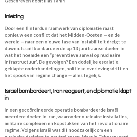
Geschreven door: Ilias Tahiri
Inleiding
Door een flinterdun raamwerk van diplomatie raast
opnieuw een conflict dat het Midden-Oosten — en de
wereld — naar een nieuwe fase van instabiliteit dreigt te
duwen. Israël bombardeerde op 13 juni Iraanse doelen in
wat het noemde een “preventieve aanval op nucleaire
infrastructuur”. De gevolgen? Een dodelijke escalatie,
geklapte onderhandelingen, politieke overlevingsdrift en
het spook van regime change — alles tegelijk.
Israël bombardeert, Iran reageert, en diplomatie klapt
in
In een gecoördineerde operatie bombardeerde Israël
meerdere doelen in Iran, waaronder nucleaire installaties,
militaire complexen én kopstukken van het revolutionaire
regime. Volgens Israël was dit noodzakelijk om een
nucleaire dreiging te neutraliseren. Maar in Teheran werd