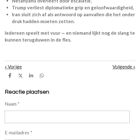
Netanyahu overleeft door escalatie,
Trump verliest diplomatieke grip en geloofwaardigheid,
Iran sluit zich af als antwoord op aanvallen die het onder
druk hadden moeten zetten.
Iedereen speelt met vuur — en niemand lijkt nog de slang te
kunnen terugduwen in de fles.
«
Vorige
Volgende
»
D
D
S
D
e
e
h
e
l
e
a
l
e
l
r
e
Reactie plaatsen
n
e
n
Naam *
E-mailadres *