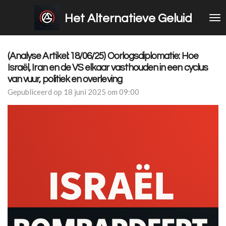
Ga
Het Alternatieve Geluid
direct
naar
de
hoofdinhoud
(Analyse Artikel: 18/06/25) Oorlogsdiplomatie: Hoe
Israël, Iran en de VS elkaar vasthouden in een cyclus
van vuur, politiek en overleving
Gepubliceerd op 18 juni 2025 om 09:00