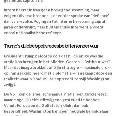
gezien als capitulatie.
Intern heerst in Iran geen homogene stemming, maar
volgens diverse bronnen is er eerder sprake van “defiance”
dan van revolte. Pogingen tot interne hervorming zijn al
jaren onderdrukt, maar buitenlandse interventie voedt
vooral nationalistische reflexen.
Trump’s dubbelspel: vredesbeloften onder vuur
President Trump beloofde ooit dat hij de enige was die
vrede kon brengen in het Midden-Oosten — “without war.”
Maar dat imago brokkelt af. Zijn strategie — maximale druk
op Iran gecombineerd met diplomatie — is gekaapt door een
realiteit waarin Israël militair optreedt terwijl Washington
zwijgt.
De VS lijken de Israëlische aanval niet alleen getolereerd,
maar mogelijk zelfs stilzwijgend gesteund te hebben.
Vanuit Europa en de Golfstaten klinkt dan ook
bezorgdheid: Washington kan geen neutrale bemiddelaar