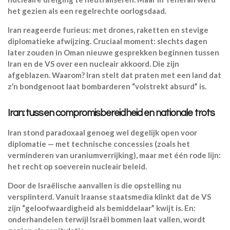
het gezien als een regelrechte oorlogsdaad.
Iran reageerde furieus: met drones, raketten en stevige
diplomatieke afwijzing. Cruciaal moment: slechts dagen
later zouden in Oman nieuwe gesprekken beginnen tussen
Iran en de VS over een nucleair akkoord. Die zijn
afgeblazen. Waarom? Iran stelt dat praten met een land dat
z’n bondgenoot laat bombarderen “volstrekt absurd” is.
Iran: tussen compromisbereidheid en nationale trots
Iran stond paradoxaal genoeg wel degelijk open voor
diplomatie — met technische concessies (zoals het
verminderen van uraniumverrijking), maar met één rode lijn:
het recht op soeverein nucleair beleid.
Door de Israëlische aanvallen is die opstelling nu
versplinterd. Vanuit Iraanse staatsmedia klinkt dat de VS
zijn “geloofwaardigheid als bemiddelaar” kwijt is. En:
onderhandelen terwijl Israël bommen laat vallen, wordt